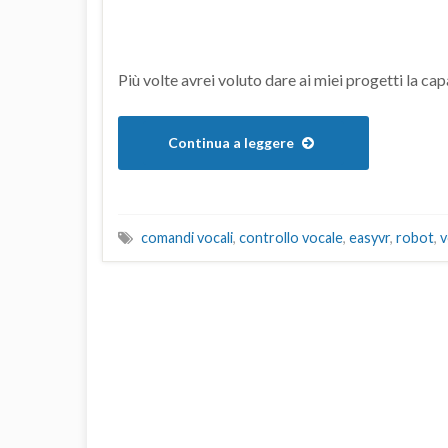
Più volte avrei voluto dare ai miei progetti la c
Continua a leggere
comandi vocali
,
controllo vocale
,
easyvr
,
robot
,
v