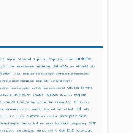
arduino
3d
3d printed
3d printer
3D printing
3d print
adafruit
Attiny85
arduino uno
Arduino Yún
arduino ide
arduino leonardo
arm
BLE
bluetooth
cloud
controlled fluid injection pen
controlled fluid injection pencil
controlled silicon injection pen
controlled silicon injection pencil
dolly foto
control silicon injection pen
control silicon injection pencil
CtrlJ pen
ESP8266
dolly project
encoder
fotografia
dolly photo
fibra ottica
fusion 360
Genuino
i2c
IoT
home assistant
iniezione fluidi
joystick
led
lcd
lasercut
laser cut
lampadario con fibre ottiche
lcd 16x2
led rgb
motori passo-passo
Linux
MKR1000
luci di natale
motori bipolari
Neopixel
motori stepper
motor shield
OLED
nas
natale
Neopixel ring
OpenSCAD
passo-passo
oled 128x32
oled 128x32 IIC
oled i2C
oled IIC