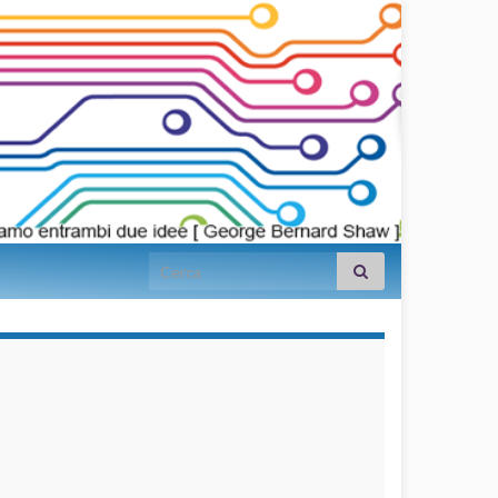
Search for:
займы на
карту срочно