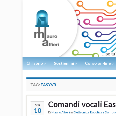
Chi sono
Sostienimi
Corso on-line
TAG:
EASYVR
Comandi vocali Eas
APR
10
Di
Mauro Alfieri
in
Elettronica
,
Robotica e Domoti