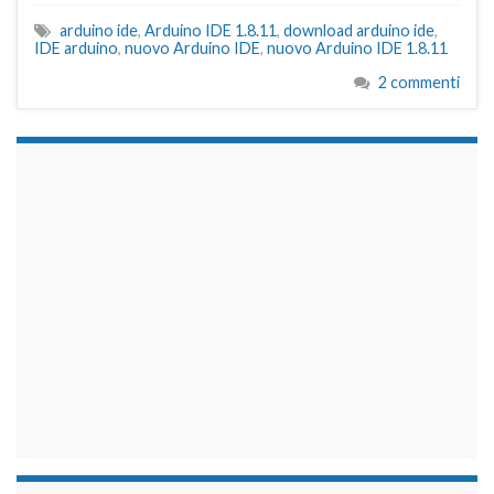
arduino ide
,
Arduino IDE 1.8.11
,
download arduino ide
,
IDE arduino
,
nuovo Arduino IDE
,
nuovo Arduino IDE 1.8.11
2 commenti
займы на карту срочно