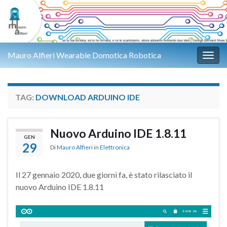
Mauro Alfieri Wearable Domotica Robotica
Attiv
TAG:
DOWNLOAD ARDUINO IDE
Nuovo Arduino IDE 1.8.11
GEN
29
Di
Mauro Alfieri
in
Elettronica
Il 27 gennaio 2020, due giorni fa, è stato rilasciato il
nuovo Arduino IDE 1.8.11