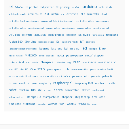
arduino
3d
3d printed
3d printer
3D printing
3d print
adafruit
arduino ide
Attiny85
arduino uno
Arduino Yún
bluetooth
arduino leonardo
arm
BLE
cloud
controlled fluid injection pen
controlled fluid injection pencil
controlled silicon injection pen
controlled silicon injection pencil
control silicon injection pen
control silicon injection pencil
ESP8266
dolly foto
dolly project
encoder
fotografia
CtrlJ pen
dolly photo
fibra ottica
fusion 360
Genuino
i2c
IoT
home assistant
iniezione fluidi
joystick
led
lcd
Linux
lasercut
laser cut
lampadario con fibre ottiche
lcd 16x2
led rgb
motori passo-passo
MKR1000
motori stepper
luci di natale
motori bipolari
Neopixel
motor shield
OLED
nas
natale
Neopixel ring
oled 128x32
oled 128x32 IIC
OpenSCAD
passo-passo
pcb
oled i2C
oled IIC
penna automatica
penna iniezione fluidi
potenziometro
pulsanti
penna per pasta di saldatura
penna per silicone automatica
pulsante
raspberry pi
pulsanti e arduino
raspberry
Raspberry Pi 3
raspbian
pwm
ricetta
robot
servo
RPi
robotica
rtc
servomotori
sketch
sd card
solder past
stampa 3D
stepper
stampante 3d
step to step
solder past pen
time-lapse
wemos
wifi
tinkercad
ws2812B
timelapse
wemake
WS2812
xbee