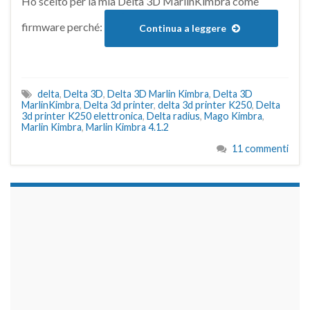
Ho scelto per la mia Delta 3D MarlinKimbra come
firmware perché:
Continua a leggere
delta
,
Delta 3D
,
Delta 3D Marlin Kimbra
,
Delta 3D
MarlinKimbra
,
Delta 3d printer
,
delta 3d printer K250
,
Delta
3d printer K250 elettronica
,
Delta radius
,
Mago Kimbra
,
Marlin Kimbra
,
Marlin Kimbra 4.1.2
11 commenti
займы на карту срочно