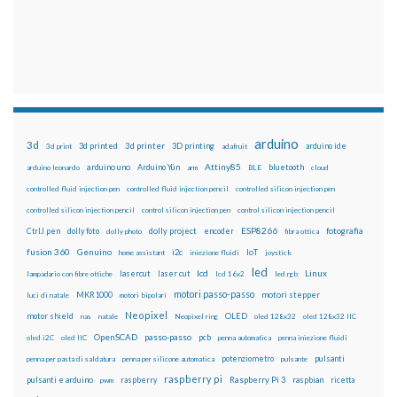
arduino
3d
3d printed
3d printer
3D printing
3d print
adafruit
arduino ide
Attiny85
arduino uno
Arduino Yún
bluetooth
arduino leonardo
arm
BLE
cloud
controlled fluid injection pen
controlled fluid injection pencil
controlled silicon injection pen
controlled silicon injection pencil
control silicon injection pen
control silicon injection pencil
ESP8266
dolly foto
dolly project
encoder
fotografia
CtrlJ pen
dolly photo
fibra ottica
fusion 360
Genuino
i2c
IoT
home assistant
iniezione fluidi
joystick
led
lcd
Linux
lasercut
laser cut
lampadario con fibre ottiche
lcd 16x2
led rgb
motori passo-passo
MKR1000
motori stepper
luci di natale
motori bipolari
Neopixel
motor shield
OLED
nas
natale
Neopixel ring
oled 128x32
oled 128x32 IIC
OpenSCAD
passo-passo
pcb
oled i2C
oled IIC
penna automatica
penna iniezione fluidi
potenziometro
pulsanti
penna per pasta di saldatura
penna per silicone automatica
pulsante
raspberry pi
pulsanti e arduino
raspberry
Raspberry Pi 3
raspbian
pwm
ricetta