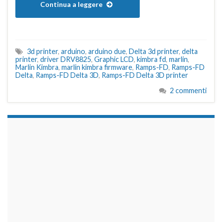
Continua a leggere
3d printer
,
arduino
,
arduino due
,
Delta 3d printer
,
delta
printer
,
driver DRV8825
,
Graphic LCD
,
kimbra fd
,
marlin
,
Marlin Kimbra
,
marlin kimbra firmware
,
Ramps-FD
,
Ramps-FD
Delta
,
Ramps-FD Delta 3D
,
Ramps-FD Delta 3D printer
2 commenti
займы на карту срочно