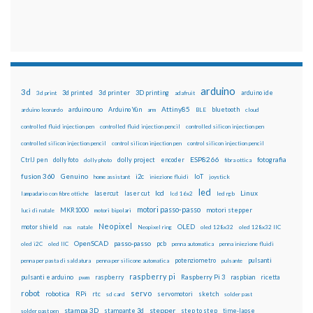
arduino
3d
3d printed
3d printer
3D printing
3d print
adafruit
arduino ide
Attiny85
arduino uno
Arduino Yún
bluetooth
arduino leonardo
arm
BLE
cloud
controlled fluid injection pen
controlled fluid injection pencil
controlled silicon injection pen
controlled silicon injection pencil
control silicon injection pen
control silicon injection pencil
ESP8266
dolly foto
dolly project
encoder
fotografia
CtrlJ pen
dolly photo
fibra ottica
fusion 360
Genuino
i2c
IoT
home assistant
iniezione fluidi
joystick
led
lcd
Linux
lasercut
laser cut
lampadario con fibre ottiche
lcd 16x2
led rgb
motori passo-passo
MKR1000
motori stepper
luci di natale
motori bipolari
Neopixel
motor shield
OLED
nas
natale
Neopixel ring
oled 128x32
oled 128x32 IIC
OpenSCAD
passo-passo
pcb
oled i2C
oled IIC
penna automatica
penna iniezione fluidi
potenziometro
pulsanti
penna per pasta di saldatura
penna per silicone automatica
pulsante
raspberry pi
pulsanti e arduino
raspberry
Raspberry Pi 3
raspbian
pwm
ricetta
robot
servo
RPi
robotica
rtc
servomotori
sketch
sd card
solder past
stampa 3D
stepper
stampante 3d
step to step
solder past pen
time-lapse