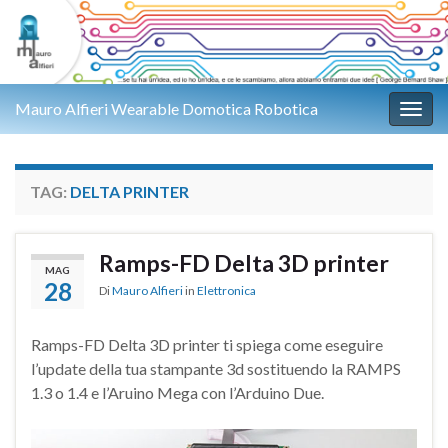
Mauro Alfieri Wearable Domotica Robotica
Attiv
TAG:
DELTA PRINTER
Ramps-FD Delta 3D printer
MAG
28
Di
Mauro Alfieri
in
Elettronica
Ramps-FD Delta 3D printer ti spiega come eseguire
l’update della tua stampante 3d sostituendo la RAMPS
1.3 o 1.4 e l’Aruino Mega con l’Arduino Due.