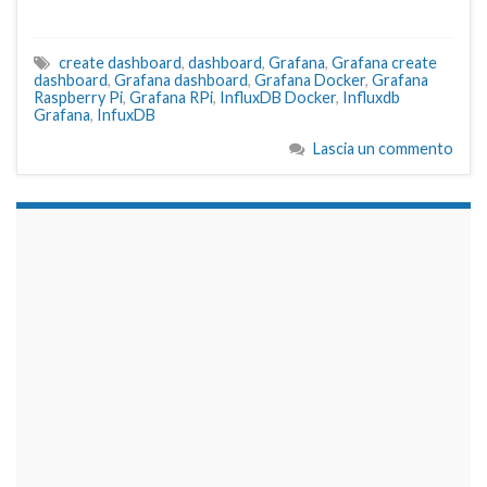
create dashboard
,
dashboard
,
Grafana
,
Grafana create
dashboard
,
Grafana dashboard
,
Grafana Docker
,
Grafana
Raspberry Pi
,
Grafana RPi
,
InfluxDB Docker
,
Influxdb
Grafana
,
InfuxDB
Lascia un commento
займы на карту срочно