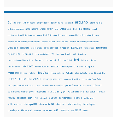
arduino
3d
3d printed
3d printer
3D printing
3d print
adafruit
arduino ide
Attiny85
arduino uno
Arduino Yún
bluetooth
arduino leonardo
arm
BLE
cloud
controlled fluid injection pen
controlled fluid injection pencil
controlled silicon injection pen
controlled silicon injection pencil
control silicon injection pen
control silicon injection pencil
ESP8266
dolly foto
dolly project
encoder
fotografia
CtrlJ pen
dolly photo
fibra ottica
fusion 360
Genuino
i2c
IoT
home assistant
iniezione fluidi
joystick
led
lcd
Linux
lasercut
laser cut
lampadario con fibre ottiche
lcd 16x2
led rgb
motori passo-passo
MKR1000
motori stepper
luci di natale
motori bipolari
Neopixel
motor shield
OLED
nas
natale
Neopixel ring
oled 128x32
oled 128x32 IIC
OpenSCAD
passo-passo
pcb
oled i2C
oled IIC
penna automatica
penna iniezione fluidi
potenziometro
pulsanti
penna per pasta di saldatura
penna per silicone automatica
pulsante
raspberry pi
pulsanti e arduino
raspberry
Raspberry Pi 3
raspbian
pwm
ricetta
robot
servo
RPi
robotica
rtc
servomotori
sketch
sd card
solder past
stampa 3D
stepper
stampante 3d
step to step
solder past pen
time-lapse
wemos
wifi
tinkercad
ws2812B
timelapse
wemake
WS2812
xbee