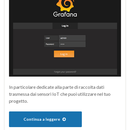
In particolare dedicate alla parte di raccolta dati
trasmessa dai sensori IoT che puoi utilizzare nel tuo
progetto.
Continua a leggere