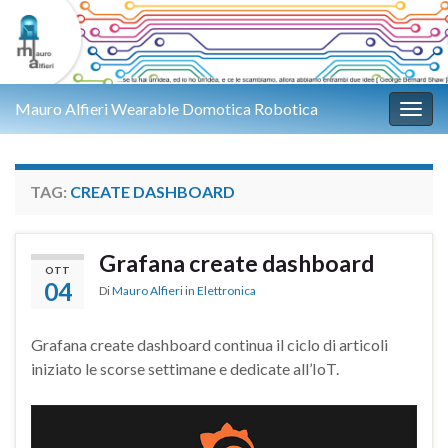
Mauro Alfieri Wearable Domotica Robotica
Attiv
TAG:
CREATE DASHBOARD
Grafana create dashboard
OTT
04
Di
Mauro Alfieri
in
Elettronica
Grafana create dashboard continua il ciclo di articoli
iniziato le scorse settimane e dedicate all’IoT.