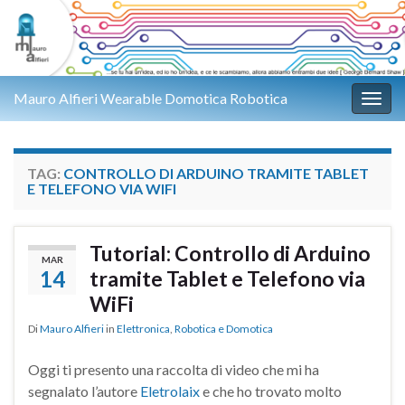
Mauro Alfieri Wearable Domotica Robotica
Attiv
TAG:
CONTROLLO DI ARDUINO TRAMITE TABLET
E TELEFONO VIA WIFI
Tutorial: Controllo di Arduino
MAR
14
tramite Tablet e Telefono via
WiFi
Di
Mauro Alfieri
in
Elettronica
,
Robotica e Domotica
Oggi ti presento una raccolta di video che mi ha
segnalato l’autore
Eletrolaix
e che ho trovato molto