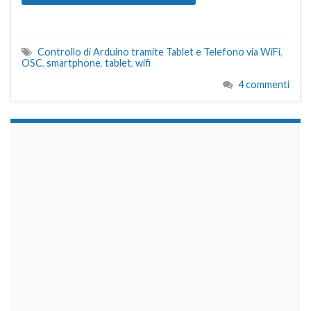
Controllo di Arduino tramite Tablet e Telefono via WiFi
,
OSC
,
smartphone
,
tablet
,
wifi
4 commenti
займы на карту срочно