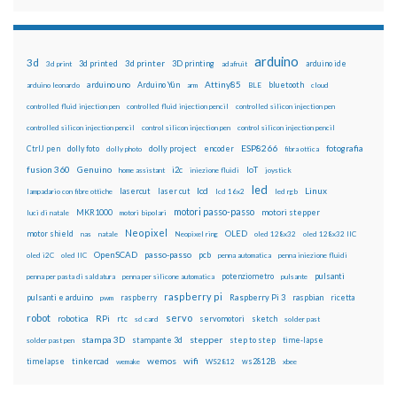
arduino
3d
3d printed
3d printer
3D printing
3d print
adafruit
arduino ide
Attiny85
arduino uno
Arduino Yún
bluetooth
arduino leonardo
arm
BLE
cloud
controlled fluid injection pen
controlled fluid injection pencil
controlled silicon injection pen
controlled silicon injection pencil
control silicon injection pen
control silicon injection pencil
ESP8266
dolly foto
dolly project
encoder
fotografia
CtrlJ pen
dolly photo
fibra ottica
fusion 360
Genuino
i2c
IoT
home assistant
iniezione fluidi
joystick
led
lcd
Linux
lasercut
laser cut
lampadario con fibre ottiche
lcd 16x2
led rgb
motori passo-passo
MKR1000
motori stepper
luci di natale
motori bipolari
Neopixel
motor shield
OLED
nas
natale
Neopixel ring
oled 128x32
oled 128x32 IIC
OpenSCAD
passo-passo
pcb
oled i2C
oled IIC
penna automatica
penna iniezione fluidi
potenziometro
pulsanti
penna per pasta di saldatura
penna per silicone automatica
pulsante
raspberry pi
pulsanti e arduino
raspberry
Raspberry Pi 3
raspbian
pwm
ricetta
robot
servo
RPi
robotica
rtc
servomotori
sketch
sd card
solder past
stampa 3D
stepper
stampante 3d
step to step
solder past pen
time-lapse
wemos
wifi
tinkercad
ws2812B
timelapse
wemake
WS2812
xbee