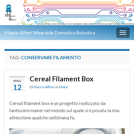
Mauro Alfieri Wearable Domotica Robotica
Attiv
TAG:
CONSERVARE FILAMENTO
Cereal Filament Box
MAG
12
Di
Mauro Alfieri
in
Make
Cereal filament box è un progetto realizzato da
tantissimi maker nel mondo sul quale si è posata la mia
attenzione qualche settimana fa.