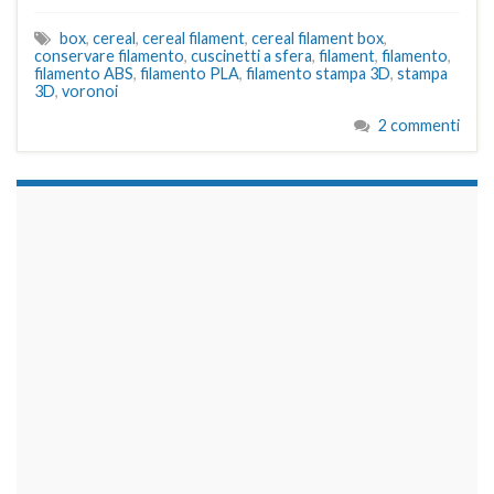
box
,
cereal
,
cereal filament
,
cereal filament box
,
conservare filamento
,
cuscinetti a sfera
,
filament
,
filamento
,
filamento ABS
,
filamento PLA
,
filamento stampa 3D
,
stampa
3D
,
voronoi
2 commenti
займы на карту срочно