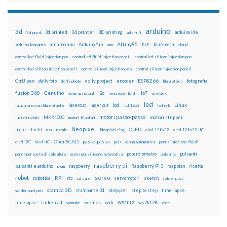
arduino
3d
3d printed
3d printer
3D printing
3d print
adafruit
arduino ide
Attiny85
arduino uno
Arduino Yún
bluetooth
arduino leonardo
arm
BLE
cloud
controlled fluid injection pen
controlled fluid injection pencil
controlled silicon injection pen
controlled silicon injection pencil
control silicon injection pen
control silicon injection pencil
ESP8266
dolly foto
dolly project
encoder
fotografia
CtrlJ pen
dolly photo
fibra ottica
fusion 360
Genuino
i2c
IoT
home assistant
iniezione fluidi
joystick
led
lcd
Linux
lasercut
laser cut
lampadario con fibre ottiche
lcd 16x2
led rgb
motori passo-passo
MKR1000
motori stepper
luci di natale
motori bipolari
Neopixel
motor shield
OLED
nas
natale
Neopixel ring
oled 128x32
oled 128x32 IIC
OpenSCAD
passo-passo
pcb
oled i2C
oled IIC
penna automatica
penna iniezione fluidi
potenziometro
pulsanti
penna per pasta di saldatura
penna per silicone automatica
pulsante
raspberry pi
pulsanti e arduino
raspberry
Raspberry Pi 3
raspbian
pwm
ricetta
robot
servo
RPi
robotica
rtc
servomotori
sketch
sd card
solder past
stampa 3D
stepper
stampante 3d
step to step
solder past pen
time-lapse
wemos
wifi
tinkercad
ws2812B
timelapse
wemake
WS2812
xbee