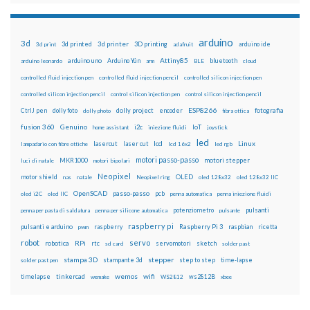
arduino
3d
3d printed
3d printer
3D printing
3d print
adafruit
arduino ide
Attiny85
arduino uno
Arduino Yún
bluetooth
arduino leonardo
arm
BLE
cloud
controlled fluid injection pen
controlled fluid injection pencil
controlled silicon injection pen
controlled silicon injection pencil
control silicon injection pen
control silicon injection pencil
ESP8266
dolly foto
dolly project
encoder
fotografia
CtrlJ pen
dolly photo
fibra ottica
fusion 360
Genuino
i2c
IoT
home assistant
iniezione fluidi
joystick
led
lcd
Linux
lasercut
laser cut
lampadario con fibre ottiche
lcd 16x2
led rgb
motori passo-passo
MKR1000
motori stepper
luci di natale
motori bipolari
Neopixel
motor shield
OLED
nas
natale
Neopixel ring
oled 128x32
oled 128x32 IIC
OpenSCAD
passo-passo
pcb
oled i2C
oled IIC
penna automatica
penna iniezione fluidi
potenziometro
pulsanti
penna per pasta di saldatura
penna per silicone automatica
pulsante
raspberry pi
pulsanti e arduino
raspberry
Raspberry Pi 3
raspbian
pwm
ricetta
robot
servo
RPi
robotica
rtc
servomotori
sketch
sd card
solder past
stampa 3D
stepper
stampante 3d
step to step
solder past pen
time-lapse
wemos
wifi
tinkercad
ws2812B
timelapse
wemake
WS2812
xbee