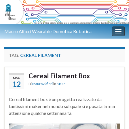
Mauro Alfieri Wearable Domotica Robotica
Attiv
TAG:
CEREAL FILAMENT
Cereal Filament Box
MAG
12
Di
Mauro Alfieri
in
Make
Cereal filament box è un progetto realizzato da
tantissimi maker nel mondo sul quale si è posata la mia
attenzione qualche settimana fa.