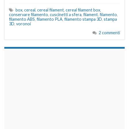
box
,
cereal
,
cereal filament
,
cereal filament box
,
conservare filamento
,
cuscinetti a sfera
,
filament
,
filamento
,
filamento ABS
,
filamento PLA
,
filamento stampa 3D
,
stampa
3D
,
voronoi
2 commenti
займы на карту срочно