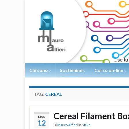
Chi sono
Sostienimi
Corso on-line
TAG:
CEREAL
Cereal Filament Bo
MAG
12
Di
Mauro Alfieri
in
Make