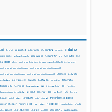
arduino
3d
3d printed
3d printer
3D printing
3d print
adafruit
Attiny85
arduino uno
Arduino Yún
arduino ide
arduino leonardo
arm
BLE
bluetooth
cloud
controlled fluid injection pen
controlled fluid injection pencil
controlled silicon injection pen
controlled silicon injection pencil
dolly foto
control silicon injection pen
control silicon injection pencil
CtrlJ pen
ESP8266
dolly project
encoder
fotografia
dolly photo
fibra ottica
fusion 360
Genuino
i2c
IoT
home assistant
iniezione fluidi
joystick
led
lcd
lasercut
laser cut
lampadario con fibre ottiche
lcd 16x2
led rgb
motori passo-passo
Linux
MKR1000
luci di natale
motori bipolari
Neopixel
motori stepper
motor shield
OLED
nas
natale
Neopixel ring
OpenSCAD
passo-passo
oled 128x32
oled 128x32 IIC
oled i2C
oled IIC