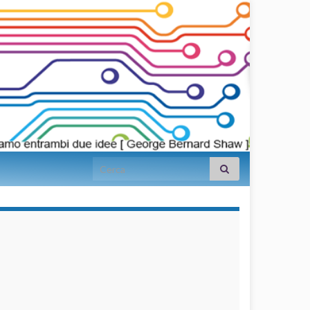
Search for:
займы на
карту срочно