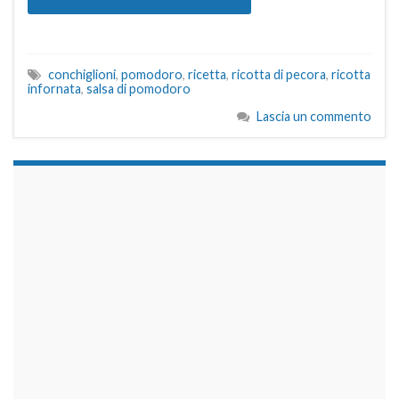
conchiglioni
,
pomodoro
,
ricetta
,
ricotta di pecora
,
ricotta
infornata
,
salsa di pomodoro
Lascia un commento
займы на карту срочно