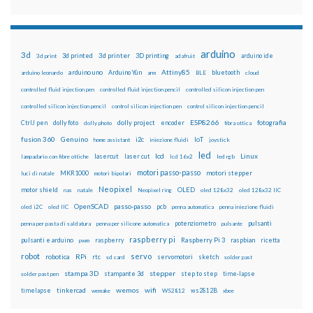
arduino
3d
3d printed
3d printer
3D printing
3d print
adafruit
arduino ide
Attiny85
arduino uno
Arduino Yún
bluetooth
arduino leonardo
arm
BLE
cloud
controlled fluid injection pen
controlled fluid injection pencil
controlled silicon injection pen
controlled silicon injection pencil
control silicon injection pen
control silicon injection pencil
ESP8266
dolly foto
dolly project
encoder
fotografia
CtrlJ pen
dolly photo
fibra ottica
fusion 360
Genuino
i2c
IoT
home assistant
iniezione fluidi
joystick
led
lcd
Linux
lasercut
laser cut
lampadario con fibre ottiche
lcd 16x2
led rgb
motori passo-passo
MKR1000
motori stepper
luci di natale
motori bipolari
Neopixel
motor shield
OLED
nas
natale
Neopixel ring
oled 128x32
oled 128x32 IIC
OpenSCAD
passo-passo
pcb
oled i2C
oled IIC
penna automatica
penna iniezione fluidi
potenziometro
pulsanti
penna per pasta di saldatura
penna per silicone automatica
pulsante
raspberry pi
pulsanti e arduino
raspberry
Raspberry Pi 3
raspbian
pwm
ricetta
robot
servo
RPi
robotica
rtc
servomotori
sketch
sd card
solder past
stampa 3D
stepper
stampante 3d
step to step
solder past pen
time-lapse
wemos
wifi
tinkercad
ws2812B
timelapse
wemake
WS2812
xbee