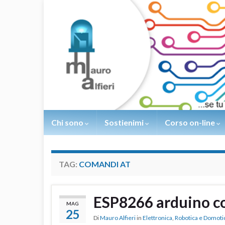
Chi sono
Sostienimi
Corso on-line
TAG:
COMANDI AT
ESP8266 arduino c
MAG
25
Di
Mauro Alfieri
in
Elettronica
,
Robotica e Domoti