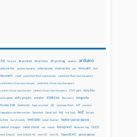
arduino
3d
3d printed
3d printer
3D printing
3d print
adafruit
Attiny85
arduino uno
Arduino Yún
arduino ide
arduino leonardo
arm
BLE
bluetooth
cloud
controlled fluid injection pen
controlled fluid injection pencil
controlled silicon injection pen
controlled silicon injection pencil
dolly foto
control silicon injection pen
control silicon injection pencil
CtrlJ pen
ESP8266
dolly project
encoder
fotografia
dolly photo
fibra ottica
fusion 360
Genuino
i2c
IoT
home assistant
iniezione fluidi
joystick
led
lcd
lasercut
laser cut
lampadario con fibre ottiche
lcd 16x2
led rgb
motori passo-passo
Linux
MKR1000
luci di natale
motori bipolari
Neopixel
motori stepper
motor shield
OLED
nas
natale
Neopixel ring
OpenSCAD
passo-passo
oled 128x32
oled 128x32 IIC
oled i2C
oled IIC