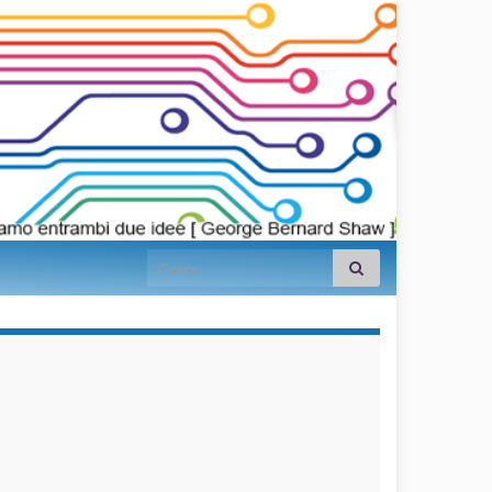
Search for:
займы на
карту срочно