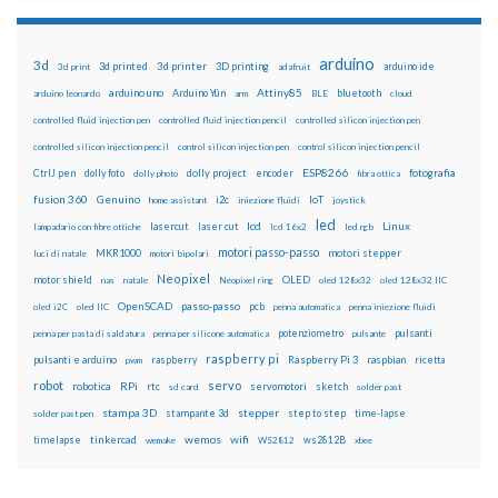
arduino
3d
3d printed
3d printer
3D printing
3d print
adafruit
arduino ide
Attiny85
arduino uno
Arduino Yún
bluetooth
arduino leonardo
arm
BLE
cloud
controlled fluid injection pen
controlled fluid injection pencil
controlled silicon injection pen
controlled silicon injection pencil
control silicon injection pen
control silicon injection pencil
ESP8266
dolly foto
dolly project
encoder
fotografia
CtrlJ pen
dolly photo
fibra ottica
fusion 360
Genuino
i2c
IoT
home assistant
iniezione fluidi
joystick
led
lcd
Linux
lasercut
laser cut
lampadario con fibre ottiche
lcd 16x2
led rgb
motori passo-passo
MKR1000
motori stepper
luci di natale
motori bipolari
Neopixel
motor shield
OLED
nas
natale
Neopixel ring
oled 128x32
oled 128x32 IIC
OpenSCAD
passo-passo
pcb
oled i2C
oled IIC
penna automatica
penna iniezione fluidi
potenziometro
pulsanti
penna per pasta di saldatura
penna per silicone automatica
pulsante
raspberry pi
pulsanti e arduino
raspberry
Raspberry Pi 3
raspbian
pwm
ricetta
robot
servo
RPi
robotica
rtc
servomotori
sketch
sd card
solder past
stampa 3D
stepper
stampante 3d
step to step
solder past pen
time-lapse
wemos
wifi
tinkercad
ws2812B
timelapse
wemake
WS2812
xbee