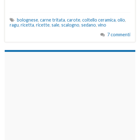
bolognese
,
carne tritata
,
carote
,
coltello ceramica
,
olio
,
ragu
,
ricetta
,
ricette
,
sale
,
scalogno
,
sedano
,
vino
7 commenti
займы на карту срочно