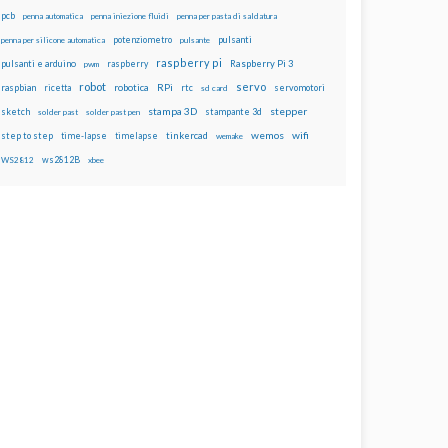
pcb
penna automatica
penna iniezione fluidi
penna per pasta di saldatura
potenziometro
pulsanti
penna per silicone automatica
pulsante
raspberry pi
pulsanti e arduino
raspberry
Raspberry Pi 3
pwm
robot
servo
RPi
raspbian
robotica
rtc
servomotori
ricetta
sd card
stampa 3D
stepper
sketch
stampante 3d
solder past
solder past pen
wemos
wifi
step to step
tinkercad
time-lapse
timelapse
wemake
ws2812B
WS2812
xbee