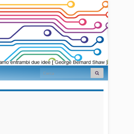
Search for:
займы на
карту срочно