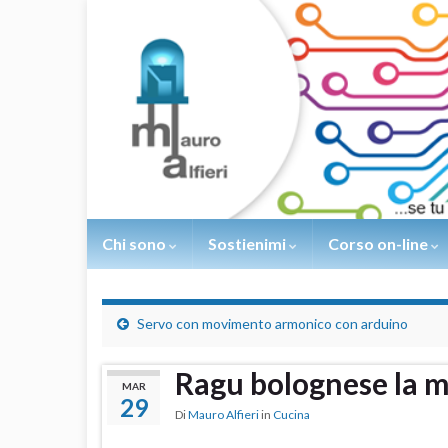
Chi sono
Sostienimi
Corso on-line
Servo con movimento armonico con arduino
Ragu bolognese la m
MAR
29
Di
Mauro Alfieri
in
Cucina