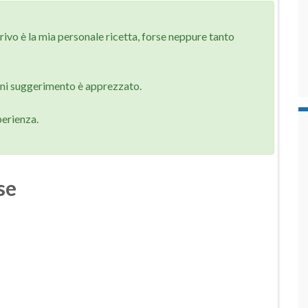
rivo è la mia personale ricetta, forse neppure tanto
gni suggerimento è apprezzato.
perienza.
se