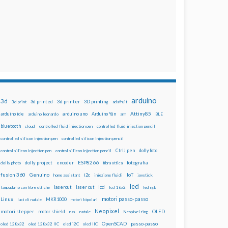
arduino
3d
3d printed
3d printer
3D printing
3d print
adafruit
Attiny85
arduino uno
Arduino Yún
arduino ide
arduino leonardo
arm
BLE
bluetooth
cloud
controlled fluid injection pen
controlled fluid injection pencil
controlled silicon injection pen
controlled silicon injection pencil
dolly foto
control silicon injection pen
control silicon injection pencil
CtrlJ pen
ESP8266
dolly project
encoder
fotografia
dolly photo
fibra ottica
fusion 360
Genuino
i2c
IoT
home assistant
iniezione fluidi
joystick
led
lcd
lasercut
laser cut
lampadario con fibre ottiche
lcd 16x2
led rgb
motori passo-passo
Linux
MKR1000
luci di natale
motori bipolari
Neopixel
motori stepper
motor shield
OLED
nas
natale
Neopixel ring
OpenSCAD
passo-passo
oled 128x32
oled 128x32 IIC
oled i2C
oled IIC