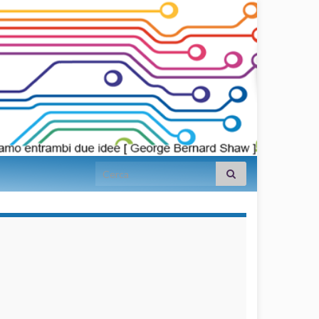
Search for:
займы на
карту срочно