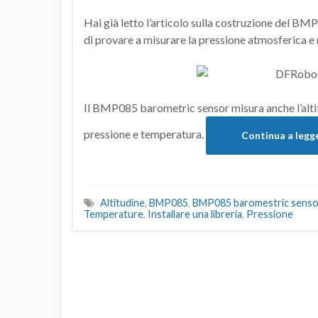
Hai già letto l’articolo sulla costruzione del BM
di provare a misurare la pressione atmosferica e 
Il BMP085 barometric sensor misura anche l’altit
pressione e temperatura.
Continua a legg
Altitudine
,
BMP085
,
BMP085 baromestric senso
Temperature
,
Installare una libreria
,
Pressione