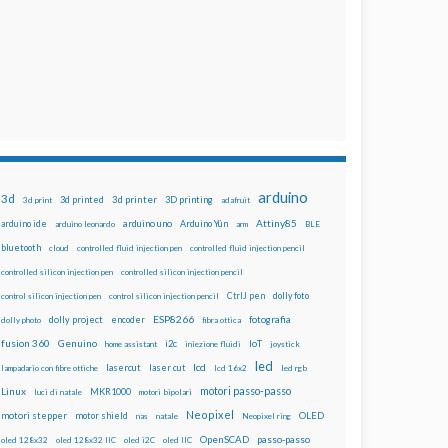
arduino
3d
3d printed
3d printer
3D printing
3d print
adafruit
Attiny85
arduino uno
Arduino Yún
arduino ide
arduino leonardo
arm
BLE
bluetooth
cloud
controlled fluid injection pen
controlled fluid injection pencil
controlled silicon injection pen
controlled silicon injection pencil
dolly foto
control silicon injection pen
control silicon injection pencil
CtrlJ pen
ESP8266
dolly project
encoder
fotografia
dolly photo
fibra ottica
fusion 360
Genuino
i2c
IoT
home assistant
iniezione fluidi
joystick
led
lcd
lasercut
laser cut
lampadario con fibre ottiche
lcd 16x2
led rgb
motori passo-passo
Linux
MKR1000
luci di natale
motori bipolari
Neopixel
motori stepper
motor shield
OLED
nas
natale
Neopixel ring
OpenSCAD
passo-passo
oled 128x32
oled 128x32 IIC
oled i2C
oled IIC