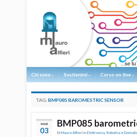
Chi sono
Sostienimi
Corso on-line
TAG:
BMP085 BAROMESTRIC SENSOR
BMP085 barometric
MAR
03
Di
Mauro Alfieri
in
Elettronica
,
Robotica e Domoti