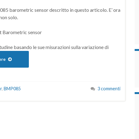
P085 barometric sensor descritto in questo articolo. E’ ora
non solo.
udine basando le sue misurazioni sulla variazione di
ere
r
,
BMP085
3 commenti