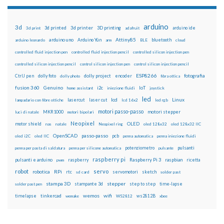
arduino
3d
3d printed
3d printer
3D printing
3d print
adafruit
arduino ide
Attiny85
arduino uno
Arduino Yún
bluetooth
arduino leonardo
arm
BLE
cloud
controlled fluid injection pen
controlled fluid injection pencil
controlled silicon injection pen
controlled silicon injection pencil
control silicon injection pen
control silicon injection pencil
ESP8266
dolly foto
dolly project
encoder
fotografia
CtrlJ pen
dolly photo
fibra ottica
fusion 360
Genuino
i2c
IoT
home assistant
iniezione fluidi
joystick
led
lcd
Linux
lasercut
laser cut
lampadario con fibre ottiche
lcd 16x2
led rgb
motori passo-passo
MKR1000
motori stepper
luci di natale
motori bipolari
Neopixel
motor shield
OLED
nas
natale
Neopixel ring
oled 128x32
oled 128x32 IIC
OpenSCAD
passo-passo
pcb
oled i2C
oled IIC
penna automatica
penna iniezione fluidi
potenziometro
pulsanti
penna per pasta di saldatura
penna per silicone automatica
pulsante
raspberry pi
pulsanti e arduino
raspberry
Raspberry Pi 3
raspbian
pwm
ricetta
robot
servo
RPi
robotica
rtc
servomotori
sketch
sd card
solder past
stampa 3D
stepper
stampante 3d
step to step
solder past pen
time-lapse
wemos
wifi
tinkercad
ws2812B
timelapse
wemake
WS2812
xbee