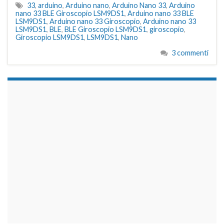
33
,
arduino
,
Arduino nano
,
Arduino Nano 33
,
Arduino
nano 33 BLE Giroscopio LSM9DS1
,
Arduino nano 33 BLE
LSM9DS1
,
Arduino nano 33 Giroscopio
,
Arduino nano 33
LSM9DS1
,
BLE
,
BLE Giroscopio LSM9DS1
,
giroscopio
,
Giroscopio LSM9DS1
,
LSM9DS1
,
Nano
3 commenti
займы на карту срочно