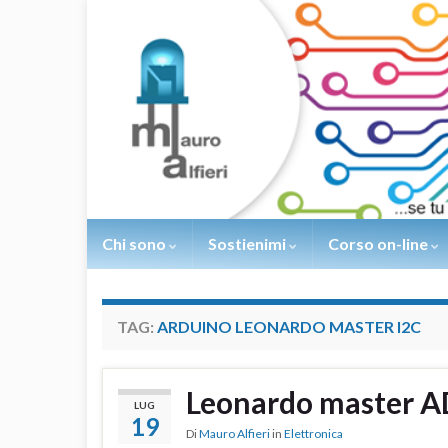
Chi sono
Sostienimi
Corso on-line
TAG:
ARDUINO LEONARDO MASTER I2C
Leonardo master AD
LUG
19
Di
Mauro Alfieri
in
Elettronica