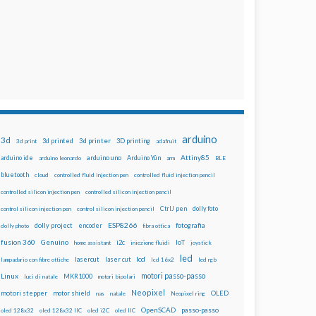
arduino
3d
3d printed
3d printer
3D printing
3d print
adafruit
Attiny85
arduino uno
Arduino Yún
arduino ide
arduino leonardo
arm
BLE
bluetooth
cloud
controlled fluid injection pen
controlled fluid injection pencil
controlled silicon injection pen
controlled silicon injection pencil
dolly foto
control silicon injection pen
control silicon injection pencil
CtrlJ pen
ESP8266
dolly project
encoder
fotografia
dolly photo
fibra ottica
fusion 360
Genuino
i2c
IoT
home assistant
iniezione fluidi
joystick
led
lcd
lasercut
laser cut
lampadario con fibre ottiche
lcd 16x2
led rgb
motori passo-passo
Linux
MKR1000
luci di natale
motori bipolari
Neopixel
motori stepper
motor shield
OLED
nas
natale
Neopixel ring
OpenSCAD
passo-passo
oled 128x32
oled 128x32 IIC
oled i2C
oled IIC