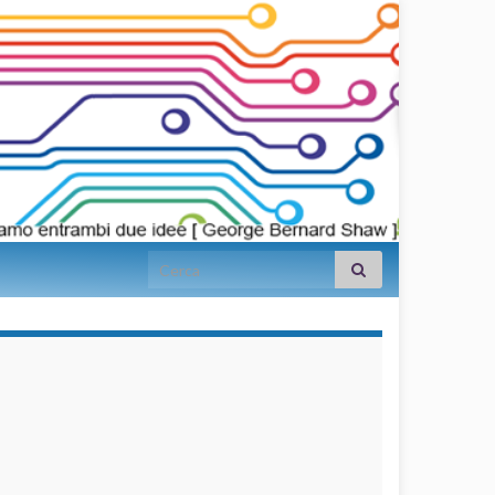
Search for:
займы на
карту срочно