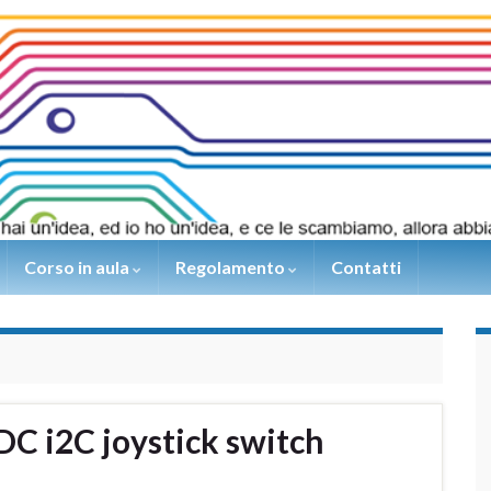
Corso in aula
Regolamento
Contatti
C i2C joystick switch