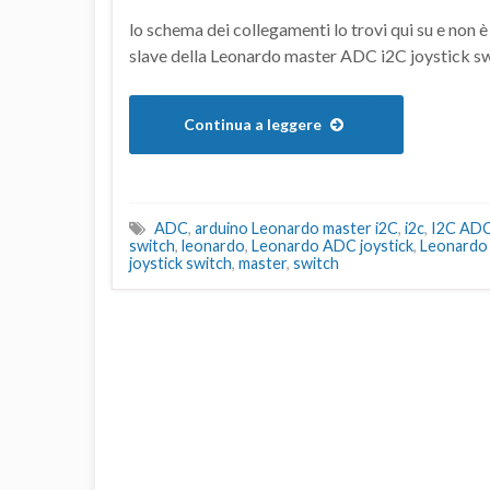
lo schema dei collegamenti lo trovi qui su e non 
slave della Leonardo master ADC i2C joystick sw
Continua a leggere
ADC
,
arduino Leonardo master i2C
,
i2c
,
I2C AD
switch
,
leonardo
,
Leonardo ADC joystick
,
Leonardo
joystick switch
,
master
,
switch