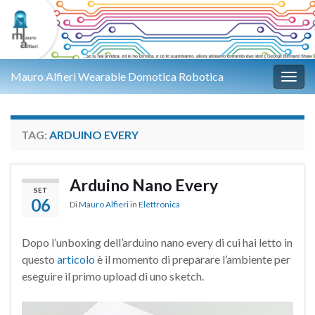
Mauro Alfieri Wearable Domotica Robotica
Attiv
TAG:
ARDUINO EVERY
Arduino Nano Every
SET
06
Di
Mauro Alfieri
in
Elettronica
Dopo l’unboxing dell’arduino nano every di cui hai letto in
questo
articolo
è il momento di preparare l’ambiente per
eseguire il primo upload di uno sketch.