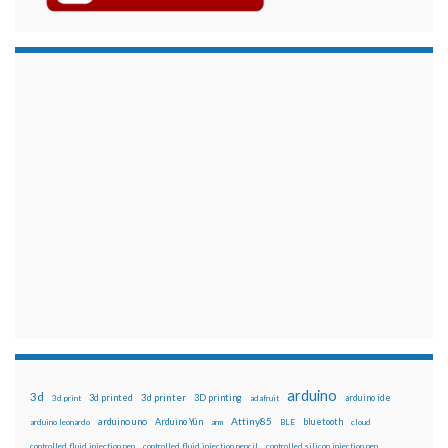
arduino
3d
3d printed
3d printer
3D printing
3d print
adafruit
arduino ide
Attiny85
arduino uno
Arduino Yún
bluetooth
arduino leonardo
arm
BLE
cloud
controlled fluid injection pen
controlled fluid injection pencil
controlled silicon injection pen