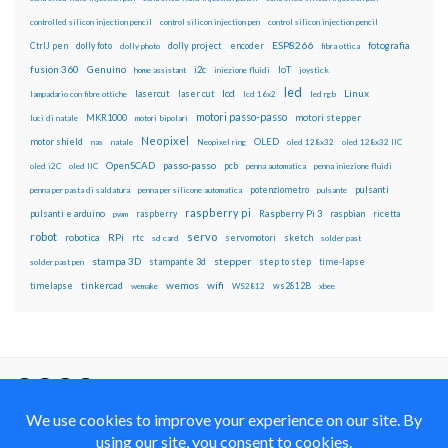
controlled silicon injection pencil
control silicon injection pen
control silicon injection pencil
ESP8266
dolly foto
dolly project
encoder
fotografia
CtrlJ pen
dolly photo
fibra ottica
fusion 360
Genuino
i2c
IoT
home assistant
iniezione fluidi
joystick
led
lcd
Linux
lasercut
laser cut
lampadario con fibre ottiche
lcd 16x2
led rgb
motori passo-passo
MKR1000
motori stepper
luci di natale
motori bipolari
Neopixel
motor shield
OLED
nas
natale
Neopixel ring
oled 128x32
oled 128x32 IIC
OpenSCAD
passo-passo
pcb
oled i2C
oled IIC
penna automatica
penna iniezione fluidi
potenziometro
pulsanti
penna per pasta di saldatura
penna per silicone automatica
pulsante
raspberry pi
pulsanti e arduino
raspberry
Raspberry Pi 3
raspbian
pwm
ricetta
robot
servo
RPi
robotica
rtc
servomotori
sketch
sd card
solder past
stampa 3D
stepper
stampante 3d
step to step
solder past pen
time-lapse
wemos
wifi
tinkercad
ws2812B
timelapse
wemake
WS2812
xbee
Il blog mauroalfieri.it ed i suoi contenuti sono distribuiti
con Licenza
Creative Commons Attribution Non commercial Share
Alike 4.0 International