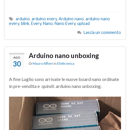
arduino
,
arduino every
,
Arduino nano
,
arduino nano
every
,
blink
,
Every
,
Nano
,
Nano Every
,
upload
Lascia un commento
Arduino nano unboxing
AGO
30
Di
Mauro Alfieri
in
Elettronica
A fine Luglio sono arrivate le nuove board nano ordinate
in pre-vendita e quindi: arduino nano unboxing.