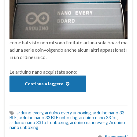
come hai visto non mi sono limitato ad una sola board ma
ad una serie coinvolgendo anche alcuni altri appassionati
in un ordine unico.
Le arduino nano acquistate sono:
Continua a leggere
arduino every
,
arduino every unboxing
,
arduino nano 33
BLE
,
arduino nano 33 BLE unboxing
,
arduino nano 33 iot
,
arduino nano 33 IoT unboxing
,
arduino nano every
,
Arduino
nano unboxing
5 commenti