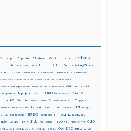
arduino
3d
3d printed
3d printer
3D printing
3d print
adafruit
Attiny85
arduino uno
Arduino Yún
arduino ide
arduino leonardo
arm
BLE
bluetooth
cloud
controlled fluid injection pen
controlled fluid injection pencil
controlled silicon injection pen
controlled silicon injection pencil
dolly foto
control silicon injection pen
control silicon injection pencil
CtrlJ pen
ESP8266
dolly project
encoder
fotografia
dolly photo
fibra ottica
fusion 360
Genuino
i2c
IoT
home assistant
iniezione fluidi
joystick
led
lcd
lasercut
laser cut
lampadario con fibre ottiche
lcd 16x2
led rgb
motori passo-passo
Linux
MKR1000
luci di natale
motori bipolari
Neopixel
motori stepper
motor shield
OLED
nas
natale
Neopixel ring
OpenSCAD
passo-passo
oled 128x32
oled 128x32 IIC
oled i2C
oled IIC