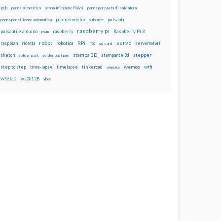
pcb
penna automatica
penna iniezione fluidi
penna per pasta di saldatura
potenziometro
pulsanti
penna per silicone automatica
pulsante
raspberry pi
pulsanti e arduino
raspberry
Raspberry Pi 3
pwm
robot
servo
RPi
raspbian
robotica
rtc
servomotori
ricetta
sd card
stampa 3D
stepper
sketch
stampante 3d
solder past
solder past pen
wemos
wifi
step to step
tinkercad
time-lapse
timelapse
wemake
ws2812B
WS2812
xbee