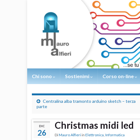
Chi sono
Sostienimi
Corso on-line
Centralina alba tramonto arduino sketch – terza
parte
Christmas midi led
DIC
26
Di
Mauro Alfieri
in
Elettronica
,
Informatica