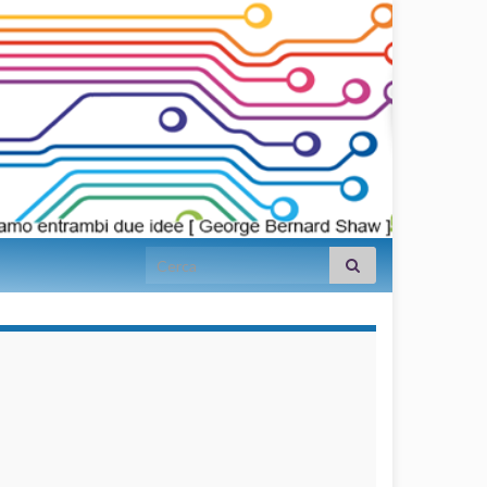
Search for:
займы на
карту срочно