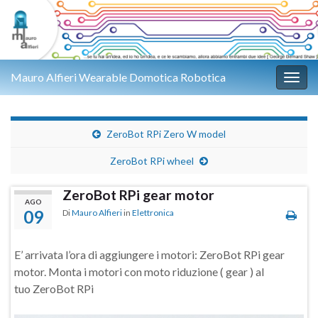
Mauro Alfieri Wearable Domotica Robotica
Attiv
ZeroBot RPi Zero W model
ZeroBot RPi wheel
ZeroBot RPi gear motor
AGO
09
Di
Mauro Alfieri
in
Elettronica
E’ arrivata l’ora di aggiungere i motori: ZeroBot RPi gear
motor. Monta i motori con moto riduzione ( gear ) al
tuo ZeroBot RPi