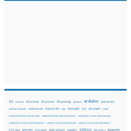
arduino
3d
3d printed
3d printer
3D printing
3d print
adafruit
arduino ide
Attiny85
arduino uno
Arduino Yún
bluetooth
arduino leonardo
arm
BLE
cloud
controlled fluid injection pen
controlled fluid injection pencil
controlled silicon injection pen
controlled silicon injection pencil
control silicon injection pen
control silicon injection pencil
ESP8266
dolly foto
dolly project
encoder
fotografia
CtrlJ pen
dolly photo
fibra ottica