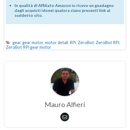
In qualità di Affiliato Amazon io ricevo un guadagno
dagli acquisti idonei qualora siano presenti link al
suddetto sito.
gear
,
gear motor
,
motor detail
,
RPi
,
ZeroBot
,
ZeroBot RPi
,
ZeroBot RPi gear motor
Mauro Alfieri