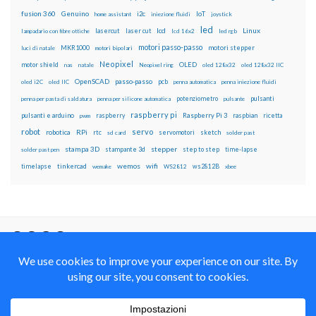
fusion 360
Genuino
i2c
IoT
home assistant
iniezione fluidi
joystick
led
lcd
Linux
lasercut
laser cut
lampadario con fibre ottiche
lcd 16x2
led rgb
motori passo-passo
MKR1000
motori stepper
luci di natale
motori bipolari
Neopixel
motor shield
OLED
nas
natale
Neopixel ring
oled 128x32
oled 128x32 IIC
OpenSCAD
passo-passo
pcb
oled i2C
oled IIC
penna automatica
penna iniezione fluidi
potenziometro
pulsanti
penna per pasta di saldatura
penna per silicone automatica
pulsante
raspberry pi
pulsanti e arduino
raspberry
Raspberry Pi 3
raspbian
pwm
ricetta
robot
servo
RPi
robotica
rtc
servomotori
sketch
sd card
solder past
stampa 3D
stepper
stampante 3d
step to step
solder past pen
time-lapse
wemos
wifi
tinkercad
ws2812B
timelapse
wemake
WS2812
xbee
Il blog mauroalfieri.it ed i suoi contenuti sono distribuiti
con Licenza
Creative Commons Attribution Non commercial Share
Alike 4.0 International