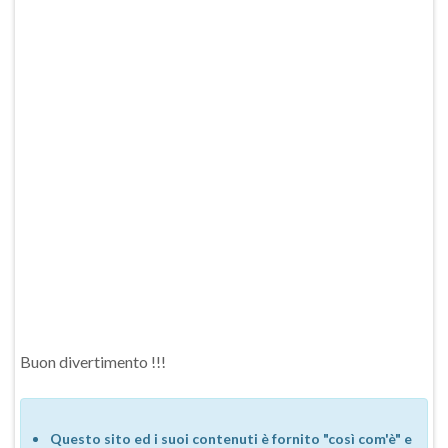
Buon divertimento !!!
Questo sito ed i suoi contenuti è fornito "così com'è" e