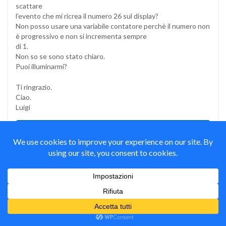
scattare
l’evento che mi ricrea il numero 26 sul display?
Non posso usare una variabile contatore perchè il numero non
è progressivo e non si incrementa sempre
di 1.
Non so se sono stato chiaro.
Puoi illuminarmi?
Ti ringrazio.
Ciao.
Luigi
Mauro Alfieri
il
21 Ottobre 2013
#
Autore
Rispondi
Ciao Luigi,
hai pensato alla comunicazione seriale?
Da VB generi un flusso di dati seriali con il numero che
vuoi visualizzare e lato Arduino, quando ricevi un input
seriale, scrivi il numero che vuoi visualizzare sul display o