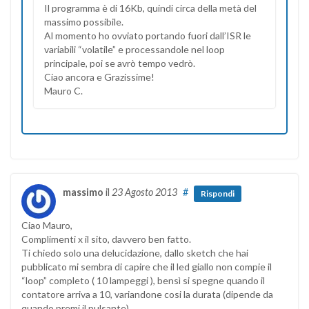
Il programma è di 16Kb, quindi circa della metà del
massimo possibile.
Al momento ho ovviato portando fuori dall’ISR le
variabili “volatile” e processandole nel loop
principale, poi se avrò tempo vedrò.
Ciao ancora e Grazissime!
Mauro C.
massimo
il
23 Agosto 2013
#
Rispondi
Ciao Mauro,
Complimenti x il sito, davvero ben fatto.
Ti chiedo solo una delucidazione, dallo sketch che hai
pubblicato mi sembra di capire che il led giallo non compie il
“loop” completo ( 10 lampeggi ), bensì si spegne quando il
contatore arriva a 10, variandone cosi la durata (dipende da
quando premi il pulsante),