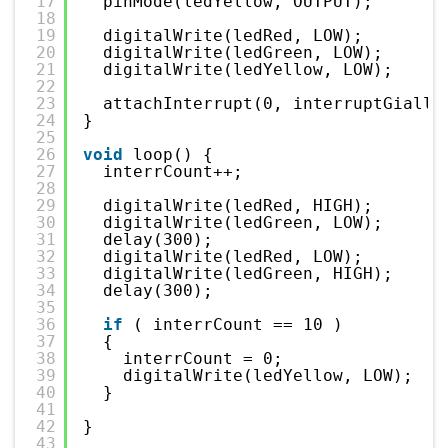
17
pinMode(ledYellow, OUTPUT);     
18
19
digitalWrite(ledRed, LOW);
20
digitalWrite(ledGreen, LOW);
21
digitalWrite(ledYellow, LOW);
22
23
attachInterrupt(0, interruptGiallo
24
}
25
26
void
loop() {
27
interrCount++;
28
29
digitalWrite(ledRed, HIGH);
30
digitalWrite(ledGreen, LOW);
31
delay(300);
32
digitalWrite(ledRed, LOW);
33
digitalWrite(ledGreen, HIGH);
34
delay(300);
35
36
if
( interrCount == 10 )
37
{
38
interrCount = 0;
39
digitalWrite(ledYellow, LOW);
40
}
41
42
}
43