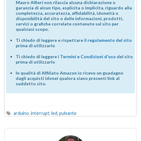
Mauro Alfieri non rilascia alcuna dichiarazione o
garanzia di alcun tipo, esplicita o implicita, riguardo alla
completezza, accuratezza, affidabilità, idoneità o
disponibilità del sito o delle informazioni, prodotti,
servizi o grafiche correlate contenute sul sito per
qualsiasi scopo.
Ti chiedo di leggere e rispettare il
regolamento del sito
prima di utilizzarlo
Ti chiedo di leggere i
Termini e Condizioni d'uso
del sito
prima di utilizzarlo
In qualità di Affiliato Amazon io ricevo un guadagno
dagli acquisti idonei qualora siano presenti link al
suddetto sito.
arduino
,
interrupt
,
led
,
pulsante