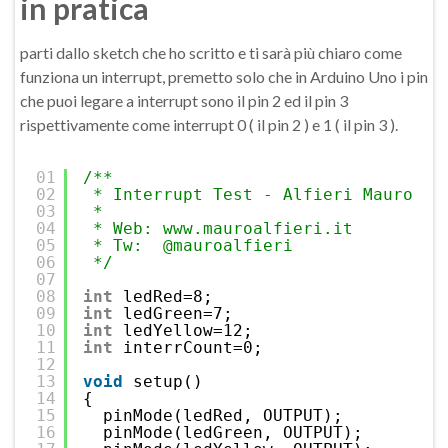
in pratica
parti dallo sketch che ho scritto e ti sarà più chiaro come
funziona un interrupt, premetto solo che in Arduino Uno i pin
che puoi legare a interrupt sono il pin 2 ed il pin 3
rispettivamente come interrupt 0 ( il pin 2 ) e 1 ( il pin 3 ).
01
/**
02
* Interrupt Test - Alfieri Mauro
03
*
04
* Web: www.mauroalfieri.it
05
* Tw:  @mauroalfieri
06
*/
07
08
int
ledRed=8;
09
int
ledGreen=7;
10
int
ledYellow=12;
11
int
interrCount=0;
12
13
void
setup()
14
{
15
pinMode(ledRed, OUTPUT);
16
pinMode(ledGreen, OUTPUT);