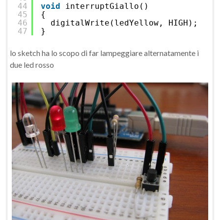
44
void
interruptGiallo()
45
{
46
digitalWrite(ledYellow, HIGH);
47
}
lo sketch ha lo scopo di far lampeggiare alternatamente i
due led rosso