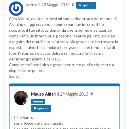
santo
il
28 Maggio 2013
#
Rispondi
Ciao Mauro, da circa 6 mesi mi sono addentrato nel mondo di
Arduino e oggi cercando come creare un interrupt ho
scoperto il tuo sito. La domanda che ti pongo è se quando
compiliamo un interrupt si possono inserire più istruzioni ed
eseguire dei ritardi al suo interno. Ma grazie a te ho trovato la
risposta, quindi ho cambiato il programma mettendo i ritardi
fuori l’interrupt e avviandoli se un registro (all’interno
dell’interupt )cambia da 0 a 1.
Complimenti per il sito e grazie per tutto quello che metti a
disposizione per noi.
Santo
Mauro Alfieri
il
29 Maggio 2013
#
Autore
Rispondi
Ciao Santo,
sono felice della tua riuscita.
Se vorrai condividere qualcuno dei tuoi progetti con gli