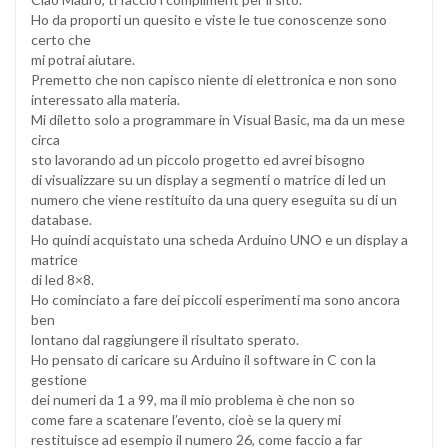
Ho da proporti un quesito e viste le tue conoscenze sono
certo che
mi potrai aiutare.
Premetto che non capisco niente di elettronica e non sono
interessato alla materia.
Mi diletto solo a programmare in Visual Basic, ma da un mese
circa
sto lavorando ad un piccolo progetto ed avrei bisogno
di visualizzare su un display a segmenti o matrice di led un
numero che viene restituito da una query eseguita su di un
database.
Ho quindi acquistato una scheda Arduino UNO e un display a
matrice
di led 8×8.
Ho cominciato a fare dei piccoli esperimenti ma sono ancora
ben
lontano dal raggiungere il risultato sperato.
Ho pensato di caricare su Arduino il software in C con la
gestione
dei numeri da 1 a 99, ma il mio problema è che non so
come fare a scatenare l’evento, cioè se la query mi
restituisce ad esempio il numero 26, come faccio a far