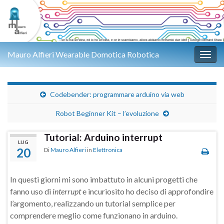
Mauro Alfieri Wearable Domotica Robotica
Attiv
Codebender: programmare arduino via web
Robot Beginner Kit – l’evoluzione
Tutorial: Arduino interrupt
LUG
20
Di
Mauro Alfieri
in
Elettronica
In questi giorni mi sono imbattuto in alcuni progetti che
fanno uso di
interrupt
e incuriosito ho deciso di approfondire
l’argomento, realizzando un tutorial semplice per
comprendere meglio come funzionano in arduino.