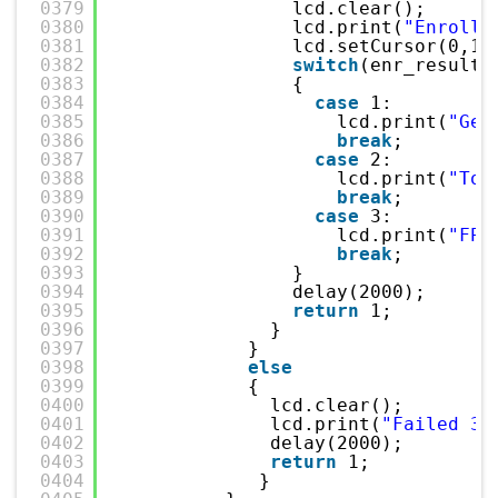
0379
lcd.clear();
0380
lcd.print(
"Enrolli
0381
lcd.setCursor(0,1)
0382
switch
(enr_result)
0383
{
0384
case
1:
0385
lcd.print(
"Gen
0386
break
;
0387
case
2:
0388
lcd.print(
"Too
0389
break
;
0390
case
3:
0391
lcd.print(
"FPr
0392
break
;
0393
}
0394
delay(2000);
0395
return
1;
0396
}
0397
}
0398
else
0399
{
0400
lcd.clear();
0401
lcd.print(
"Failed 3r
0402
delay(2000);
0403
return
1;
0404
}