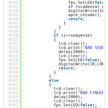
0142
fps.SetLED(
false
0143
if
(scadenza) ca
0144
digitalWrite(10,
0145
apre_chiude();
0146
return
;
0147
}
0148
}
0149
}
0150
if
(i==sequenze)
0151
{
0152
lcd.clear();
0153
lcd.print(
"BAD SEQUE
0154
delay(2000);
0155
lcd.clear();
0156
fps.SetLED(
false
);
0157
digitalWrite(10,LOW)
0158
return
;
0159
}  
0160
}
0161
else
0162
{
0163
lcd.clear();
0164
lcd.print(
"BAD FINGER 
0165
delay(2000);
0166
lcd.clear();
0167
fps.SetLED(
false
);