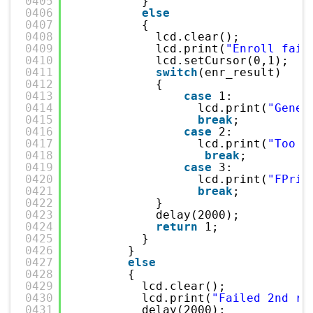
0405
}
0406
else
0407
{
0408
lcd.clear();
0409
lcd.print(
"Enroll fail
0410
lcd.setCursor(0,1);
0411
switch
(enr_result)
0412
{
0413
case
1:
0414
lcd.print(
"Gener
0415
break
;
0416
case
2:
0417
lcd.print(
"Too b
0418
break
;
0419
case
3:
0420
lcd.print(
"FPrin
0421
break
;
0422
}
0423
delay(2000);
0424
return
1;
0425
}     
0426
}
0427
else
0428
{
0429
lcd.clear();
0430
lcd.print(
"Failed 2nd re
0431
delay(2000);