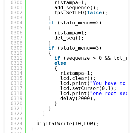
0300
ristampa=1;
0301
add_sequence();
0302
fps.SetLED(
false
);
0303
}
0304
if
(stato_menu==2)
0305
{
0306
ristampa=1;
0307
del_seq();
0308
}
0309
if
(stato_menu==3)
0310
{
0311
if
(sequenze > 0 && tot_ro
0312
else
0313
{
0314
ristampa=1;
0315
lcd.clear();
0316
lcd.print(
"You have to a
0317
lcd.setCursor(0,1);
0318
lcd.print(
"one root seq"
0319
delay(2000);
0320
}
0321
}
0322
}   
0323
}
0324
digitalWrite(10,LOW);
0325
}