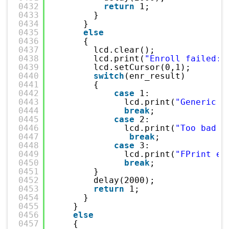
0432
return
1;
0433
}
0434
}
0435
else
0436
{
0437
lcd.clear();
0438
lcd.print(
"Enroll failed:"
0439
lcd.setCursor(0,1);
0440
switch
(enr_result)
0441
{
0442
case
1:
0443
lcd.print(
"Generic e
0444
break
;
0445
case
2:
0446
lcd.print(
"Too bad F
0447
break
;
0448
case
3:
0449
lcd.print(
"FPrint ex
0450
break
;
0451
}
0452
delay(2000);
0453
return
1;
0454
}
0455
}
0456
else
0457
{