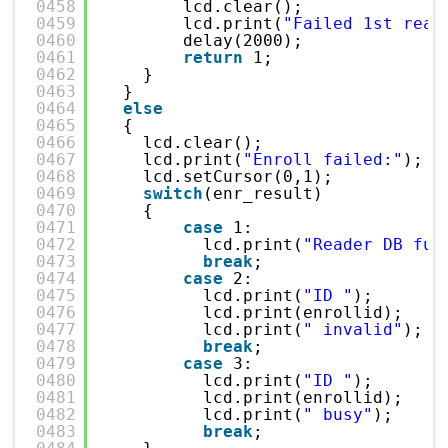
0458
lcd.clear();
0459
lcd.print(
"Failed 1st read
0460
delay(2000);
0461
return
1;
0462
}
0463
}
0464
else
0465
{
0466
lcd.clear();
0467
lcd.print(
"Enroll failed:"
);
0468
lcd.setCursor(0,1);
0469
switch
(enr_result)
0470
{
0471
case
1:
0472
lcd.print(
"Reader DB ful
0473
break
;
0474
case
2:
0475
lcd.print(
"ID "
);
0476
lcd.print(enrollid);
0477
lcd.print(
" invalid"
);
0478
break
;
0479
case
3:
0480
lcd.print(
"ID "
);
0481
lcd.print(enrollid);
0482
lcd.print(
" busy"
);
0483
break
;