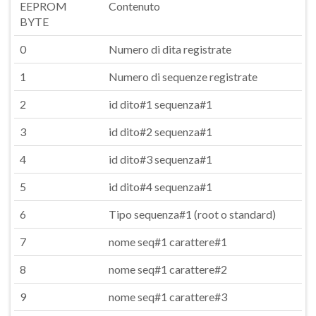
EEPROM
Contenuto
BYTE
0
Numero di dita registrate
1
Numero di sequenze registrate
2
id dito#1 sequenza#1
3
id dito#2 sequenza#1
4
id dito#3 sequenza#1
5
id dito#4 sequenza#1
6
Tipo sequenza#1 (root o standard)
7
nome seq#1 carattere#1
8
nome seq#1 carattere#2
9
nome seq#1 carattere#3