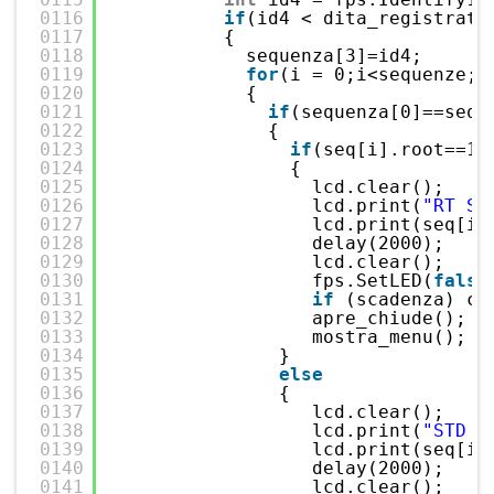
0116
if
(id4 < dita_registrate
0117
{
0118
sequenza[3]=id4;
0119
for
(i = 0;i<sequenze;i
0120
{
0121
if
(sequenza[0]==seq[
0122
{
0123
if
(seq[i].root==1)
0124
{
0125
lcd.clear();
0126
lcd.print(
"RT SE
0127
lcd.print(seq[i]
0128
delay(2000);
0129
lcd.clear();
0130
fps.SetLED(
false
0131
if
(scadenza) ca
0132
apre_chiude();
0133
mostra_menu();
0134
}
0135
else
0136
{
0137
lcd.clear();
0138
lcd.print(
"STD S
0139
lcd.print(seq[i]
0140
delay(2000);
0141
lcd.clear();