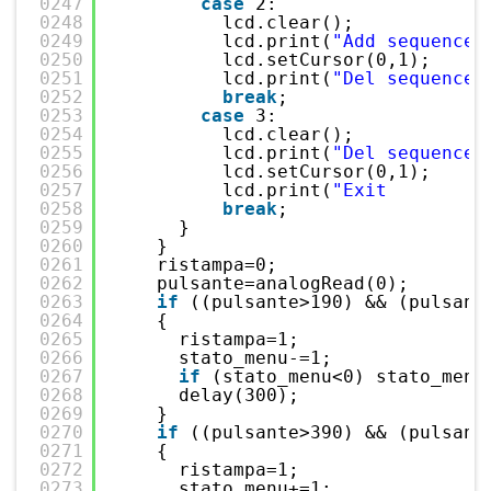
0247
case
2:
0248
lcd.clear();
0249
lcd.print(
"Add sequence"
0250
lcd.setCursor(0,1);
0251
lcd.print(
"Del sequence 
0252
break
;
0253
case
3:
0254
lcd.clear();
0255
lcd.print(
"Del sequence"
0256
lcd.setCursor(0,1);
0257
lcd.print(
"Exit         
0258
break
;
0259
}
0260
}
0261
ristampa=0;
0262
pulsante=analogRead(0);
0263
if
((pulsante>190) && (pulsant
0264
{
0265
ristampa=1;
0266
stato_menu-=1;
0267
if
(stato_menu<0) stato_menu
0268
delay(300);
0269
}
0270
if
((pulsante>390) && (pulsant
0271
{
0272
ristampa=1;
0273
stato_menu+=1;