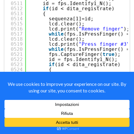
0511
id = fps.Identify1_N();
0512
if
(id < dita_registrate)
0513
{
0514
sequenza[1]=id;
0515
lcd.clear();
0516
lcd.print(
"Remove finger"
);
0517
while
(fps.IsPressFinger() ==
0518
lcd.clear();
0519
lcd.print(
"Press finger #3"
)
0520
while
(fps.IsPressFinger() ==
0521
fps.CaptureFinger(
true
);
0522
id = fps.Identify1_N();
0523
if
(id < dita_registrate)
0524
{
0525
sequenza[2]=id;
0526
lcd.clear();
0527
lcd.print(
"Remove finger"
)
0528
while
(fps.IsPressFinger() 
0529
lcd.clear();
0530
lcd.print(
"Press finger #4
0531
while
(fps.IsPressFinger() 
0532
fps.CaptureFinger(
true
);
0533
int
id = fps.Identify1_N()
0534
if
(id < dita_registrate)
0535
{
0536
sequenza[3]=id;