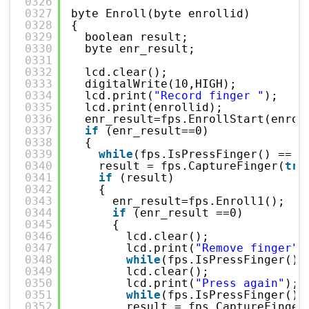
0326
0327
byte Enroll(byte enrollid)
0328
{
0329
boolean result;
0330
byte enr_result;
0331
0332
lcd.clear();
0333
digitalWrite(10,HIGH);
0334
lcd.print(
"Record finger "
);
0335
lcd.print(enrollid);
0336
enr_result=fps.EnrollStart(enrol
0337
if
(enr_result==0)
0338
{
0339
while
(fps.IsPressFinger() == 
f
0340
result = fps.CaptureFinger(
tru
0341
if
(result)
0342
{
0343
enr_result=fps.Enroll1();
0344
if
(enr_result ==0)
0345
{
0346
lcd.clear();
0347
lcd.print(
"Remove finger"
)
0348
while
(fps.IsPressFinger() 
0349
lcd.clear();
0350
lcd.print(
"Press again"
);
0351
while
(fps.IsPressFinger() 
0352
result = fps.CaptureFinger