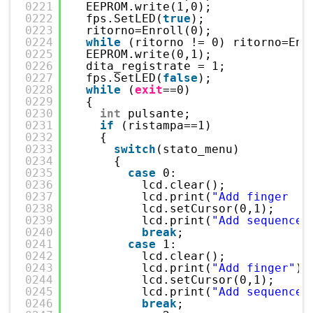
0221
EEPROM.write(1,0);
0222
fps.SetLED(
true
);
0223
ritorno=Enroll(0);
0224
while
(ritorno != 0) ritorno=Enr
0225
EEPROM.write(0,1);
0226
dita_registrate = 1;
0227
fps.SetLED(
false
);
0228
while
(
exit
==0)
0229
{
0230
int
pulsante;
0231
if
(ristampa==1)
0232
{
0233
switch
(stato_menu)
0234
{
0235
case
0:
0236
lcd.clear();
0237
lcd.print(
"Add finger   
0238
lcd.setCursor(0,1);
0239
lcd.print(
"Add sequence"
0240
break
;
0241
case
1:
0242
lcd.clear();
0243
lcd.print(
"Add finger"
);
0244
lcd.setCursor(0,1);
0245
lcd.print(
"Add sequence 
0246
break
;