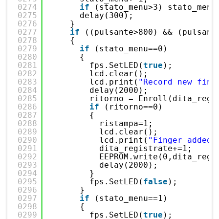
0274
if
(stato_menu>3) stato_menu
0275
delay(300);
0276
}
0277
if
((pulsante>800) && (pulsant
0278
{
0279
if
(stato_menu==0)
0280
{
0281
fps.SetLED(
true
);
0282
lcd.clear();
0283
lcd.print(
"Record new fing
0284
delay(2000);
0285
ritorno = Enroll(dita_regi
0286
if
(ritorno==0)
0287
{
0288
ristampa=1;
0289
lcd.clear();
0290
lcd.print(
"Finger added!
0291
dita_registrate+=1;
0292
EEPROM.write(0,dita_regi
0293
delay(2000);
0294
}
0295
fps.SetLED(
false
);
0296
}
0297
if
(stato_menu==1)
0298
{
0299
fps.SetLED(
true
);