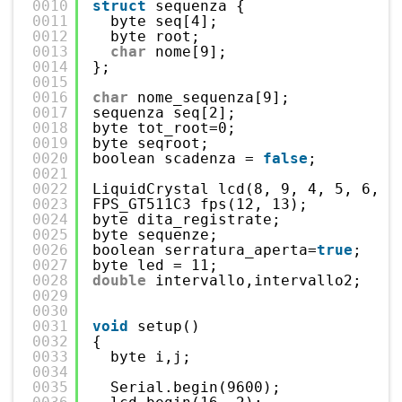
0010
struct
sequenza {
0011
byte seq[4];
0012
byte root;
0013
char
nome[9];
0014
};
0015
0016
char
nome_sequenza[9];
0017
sequenza seq[2];
0018
byte tot_root=0;
0019
byte seqroot;
0020
boolean scadenza = 
false
;
0021
0022
LiquidCrystal lcd(8, 9, 4, 5, 6, 7
0023
FPS_GT511C3 fps(12, 13);
0024
byte dita_registrate;
0025
byte sequenze;
0026
boolean serratura_aperta=
true
;
0027
byte led = 11;
0028
double
intervallo,intervallo2;
0029
0030
0031
void
setup()
0032
{
0033
byte i,j;
0034
0035
Serial.begin(9600);  