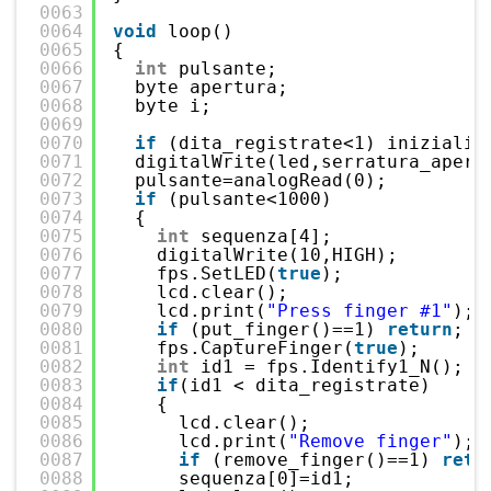
0063
0064
void
loop() 
0065
{
0066
int
pulsante;
0067
byte apertura;
0068
byte i;
0069
0070
if
(dita_registrate<1) inizializ
0071
digitalWrite(led,serratura_apert
0072
pulsante=analogRead(0);
0073
if
(pulsante<1000)
0074
{
0075
int
sequenza[4];
0076
digitalWrite(10,HIGH);
0077
fps.SetLED(
true
);
0078
lcd.clear();
0079
lcd.print(
"Press finger #1"
);
0080
if
(put_finger()==1) 
return
;
0081
fps.CaptureFinger(
true
);
0082
int
id1 = fps.Identify1_N();
0083
if
(id1 < dita_registrate)
0084
{
0085
lcd.clear();
0086
lcd.print(
"Remove finger"
);
0087
if
(remove_finger()==1) 
retu
0088
sequenza[0]=id1;