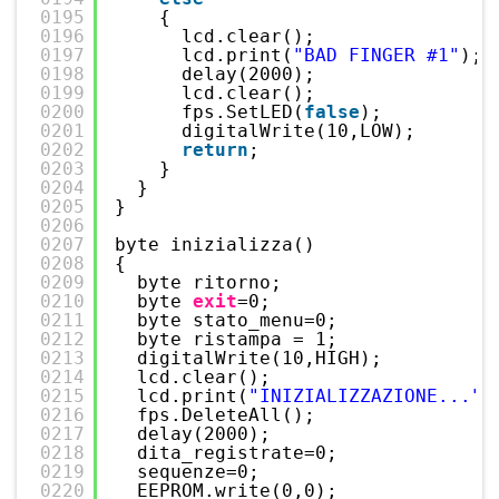
0195
{
0196
lcd.clear();
0197
lcd.print(
"BAD FINGER #1"
);
0198
delay(2000);
0199
lcd.clear();
0200
fps.SetLED(
false
);
0201
digitalWrite(10,LOW);
0202
return
;
0203
}
0204
}
0205
}
0206
0207
byte inizializza()
0208
{
0209
byte ritorno;
0210
byte 
exit
=0;
0211
byte stato_menu=0;
0212
byte ristampa = 1;
0213
digitalWrite(10,HIGH);
0214
lcd.clear();
0215
lcd.print(
"INIZIALIZZAZIONE..."
)
0216
fps.DeleteAll();
0217
delay(2000);
0218
dita_registrate=0;
0219
sequenze=0;
0220
EEPROM.write(0,0);