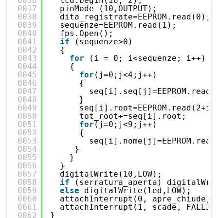
0036
lcd.begin(16, 2);
0037
pinMode (10,OUTPUT);
0038
dita_registrate=EEPROM.read(0);
0039
sequenze=EEPROM.read(1);
0040
fps.Open();
0041
if
(sequenze>0)
0042
{
0043
for
(i = 0; i<sequenze; i++)
0044
{
0045
for
(j=0;j<4;j++)
0046
{
0047
seq[i].seq[j]=EEPROM.read(
0048
}
0049
seq[i].root=EEPROM.read(2+i*
0050
tot_root+=seq[i].root;
0051
for
(j=0;j<9;j++)
0052
{
0053
seq[i].nome[j]=EEPROM.read
0054
}
0055
}
0056
}
0057
digitalWrite(10,LOW);
0058
if
(serratura_aperta) digitalWri
0059
else
digitalWrite(led,LOW);
0060
attachInterrupt(0, apre_chiude, 
0061
attachInterrupt(1, scade, FALLIN
0062
}