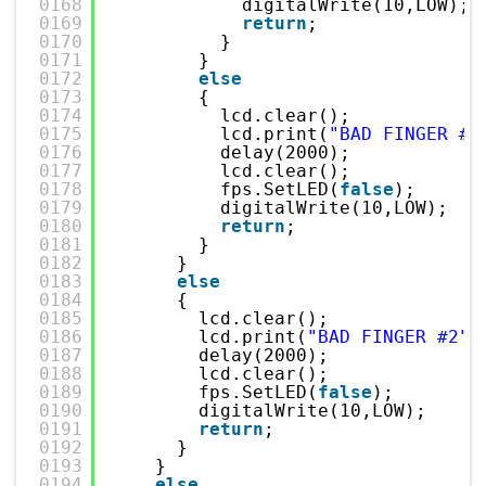
0168
digitalWrite(10,LOW);
0169
return
;
0170
}
0171
}
0172
else
0173
{
0174
lcd.clear();
0175
lcd.print(
"BAD FINGER #3
0176
delay(2000);
0177
lcd.clear();
0178
fps.SetLED(
false
);
0179
digitalWrite(10,LOW);
0180
return
;
0181
}
0182
}
0183
else
0184
{
0185
lcd.clear();
0186
lcd.print(
"BAD FINGER #2"
)
0187
delay(2000);
0188
lcd.clear();
0189
fps.SetLED(
false
);
0190
digitalWrite(10,LOW);
0191
return
;
0192
}
0193
}
0194
else