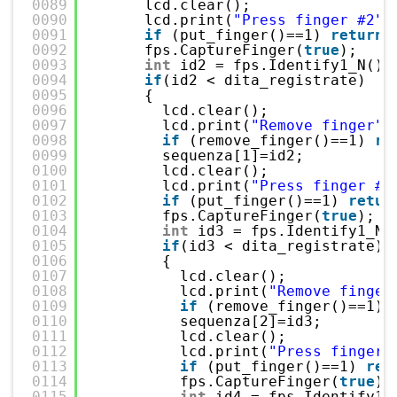
0089
lcd.clear();
0090
lcd.print(
"Press finger #2"
)
0091
if
(put_finger()==1) 
return
;
0092
fps.CaptureFinger(
true
);
0093
int
id2 = fps.Identify1_N();
0094
if
(id2 < dita_registrate)
0095
{
0096
lcd.clear();
0097
lcd.print(
"Remove finger"
)
0098
if
(remove_finger()==1) 
re
0099
sequenza[1]=id2;
0100
lcd.clear();
0101
lcd.print(
"Press finger #3
0102
if
(put_finger()==1) 
retur
0103
fps.CaptureFinger(
true
);
0104
int
id3 = fps.Identify1_N(
0105
if
(id3 < dita_registrate)
0106
{
0107
lcd.clear();
0108
lcd.print(
"Remove finger
0109
if
(remove_finger()==1) 
0110
sequenza[2]=id3;
0111
lcd.clear();
0112
lcd.print(
"Press finger 
0113
if
(put_finger()==1) 
ret
0114
fps.CaptureFinger(
true
);
0115
int
id4 = fps.Identify1_