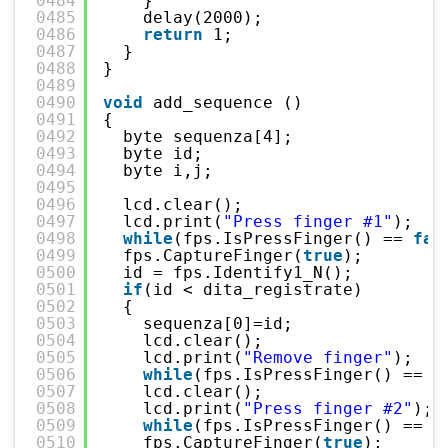
0484
}
0485
delay(2000);
0486
return
1;
0487
}
0488
}
0489
0490
void
add_sequence ()
0491
{
0492
byte sequenza[4];
0493
byte id;
0494
byte i,j;
0495
0496
lcd.clear();
0497
lcd.print(
"Press finger #1"
);
0498
while
(fps.IsPressFinger() == 
fal
0499
fps.CaptureFinger(
true
);
0500
id = fps.Identify1_N();
0501
if
(id < dita_registrate)
0502
{
0503
sequenza[0]=id;
0504
lcd.clear();
0505
lcd.print(
"Remove finger"
);
0506
while
(fps.IsPressFinger() == 
t
0507
lcd.clear();
0508
lcd.print(
"Press finger #2"
);
0509
while
(fps.IsPressFinger() == 
f
0510
fps.CaptureFinger(
true
);