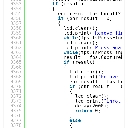
0353
if
(result)
0354
{
0355
enr_result=fps.Enroll2()
0356
if
(enr_result ==0)
0357
{
0358
lcd.clear();
0359
lcd.print(
"Remove fing
0360
while
(fps.IsPressFinge
0361
lcd.clear();
0362
lcd.print(
"Press again
0363
while
(fps.IsPressFinge
0364
result = fps.CaptureFi
0365
if
(result)
0366
{
0367
lcd.clear();
0368
lcd.print(
"Remove fi
0369
enr_result = fps.Enr
0370
if
(enr_result == 0)
0371
{
0372
lcd.clear();
0373
lcd.print(
"Enrolli
0374
delay(2000);
0375
return
0;
0376
}
0377
else
0378
{