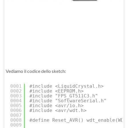
Vediamo il codice dello sketch:
0001
#include <LiquidCrystal.h>
0002
#include <EEPROM.h>
0003
#include "FPS_GT511C3.h"
0004
#include "SoftwareSerial.h"
0005
#include <avr/io.h>
0006
#include <avr/wdt.h>
0007
0008
#define Reset_AVR() wdt_enable(WDT
0009