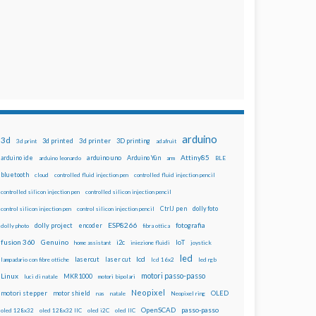
arduino
3d
3d printed
3d printer
3D printing
3d print
adafruit
Attiny85
arduino uno
Arduino Yún
arduino ide
arduino leonardo
arm
BLE
bluetooth
cloud
controlled fluid injection pen
controlled fluid injection pencil
controlled silicon injection pen
controlled silicon injection pencil
dolly foto
control silicon injection pen
control silicon injection pencil
CtrlJ pen
ESP8266
dolly project
encoder
fotografia
dolly photo
fibra ottica
fusion 360
Genuino
i2c
IoT
home assistant
iniezione fluidi
joystick
led
lcd
lasercut
laser cut
lampadario con fibre ottiche
lcd 16x2
led rgb
motori passo-passo
Linux
MKR1000
luci di natale
motori bipolari
Neopixel
motori stepper
motor shield
OLED
nas
natale
Neopixel ring
OpenSCAD
passo-passo
oled 128x32
oled 128x32 IIC
oled i2C
oled IIC