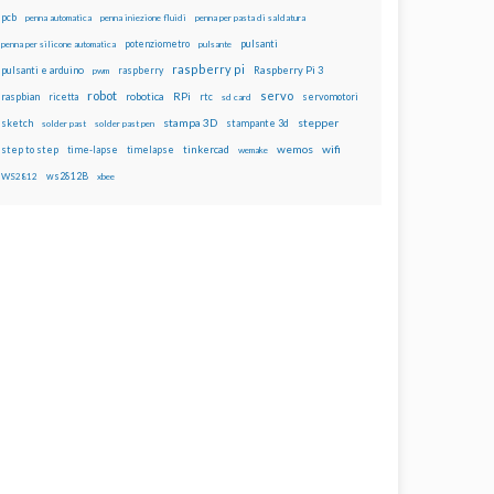
pcb
penna automatica
penna iniezione fluidi
penna per pasta di saldatura
potenziometro
pulsanti
penna per silicone automatica
pulsante
raspberry pi
pulsanti e arduino
raspberry
Raspberry Pi 3
pwm
robot
servo
RPi
raspbian
robotica
rtc
servomotori
ricetta
sd card
stampa 3D
stepper
sketch
stampante 3d
solder past
solder past pen
wemos
wifi
step to step
tinkercad
time-lapse
timelapse
wemake
ws2812B
WS2812
xbee