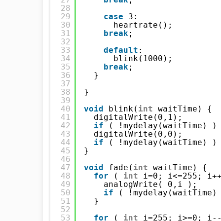
28
29
case
3:
30
heartrate();
31
break
;
32
33
default
:
34
blink(1000);
35
break
;
36
}
37
38
}
39
40
void
blink(
int
waitTime) {
41
digitalWrite(0,1);
42
if
( !mydelay(waitTime) )
43
digitalWrite(0,0); 
44
if
( !mydelay(waitTime) )
45
}
46
47
void
fade(
int
waitTime) {
48
for
( 
int
i=0; i<=255; i+
49
analogWrite( 0,i );
50
if
( !mydelay(waitTime)
51
}
52
53
for
( 
int
i=255; i>=0; i-