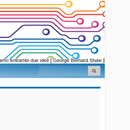
Search for:
займы на
карту срочно