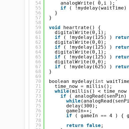
54
analogWrite( 0,i );
55
if
( !mydelay(waitTime)
56
}
57
}
58
59
void
heartrate() {
60
digitalWrite(0,1);
61
if
( !mydelay(125) ) 
retu
62
digitalWrite(0,0);
63
if
( !mydelay(125) ) 
retu
64
digitalWrite(0,1);
65
if
( !mydelay(125) ) 
retu
66
digitalWrite(0,0);
67
if
( !mydelay(625) ) 
retu
68
}
69
70
boolean mydelay(
int
waitTim
71
time_now = millis();
72
while
(millis() < time_now
73
if
( analogRead(senPin)
74
while
(analogRead(senP
75
delay(300);
76
gameIn++;
77
if
( gameIn == 4 ) { 
78
79
return
false
;