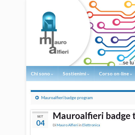
Chi sono
Sostienimi
Corso on-line
Mauroalfieri badge program
Mauroalfieri badge 
SET
04
Di
Mauro Alfieri
in
Elettronica