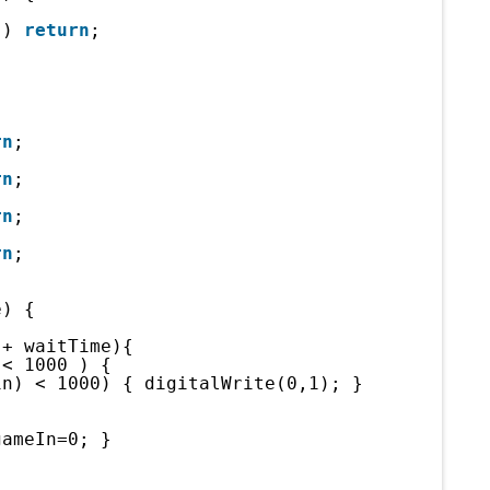
 ) 
return
;
rn
; 
rn
;  
rn
;  
rn
; 
e) {
 + waitTime){
 < 1000 ) { 
in) < 1000) { digitalWrite(0,1); }
gameIn=0; }