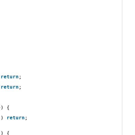
 
return
;
 
return
;  
+) {
 ) 
return
;
-) {