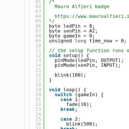
01
/*
02
Mauro Alfieri badge
03
04
https://www.mauroalfieri.
05
*/
06
byte ledPin = 0;
07
byte senPin = A2;
08
byte gameIn = 0;
09
unsigned 
long
time_now = 0;
10
11
// the setup function runs 
12
void
setup() {
13
pinMode(ledPin, OUTPUT);
14
pinMode(senPin, INPUT);
15
16
blink(100);
17
}
18
19
void
loop() {
20
switch
(gameIn) {
21
case
1:
22
fade(10);
23
break
;
24
25
case
2:
26
blink(500);
27
break
;