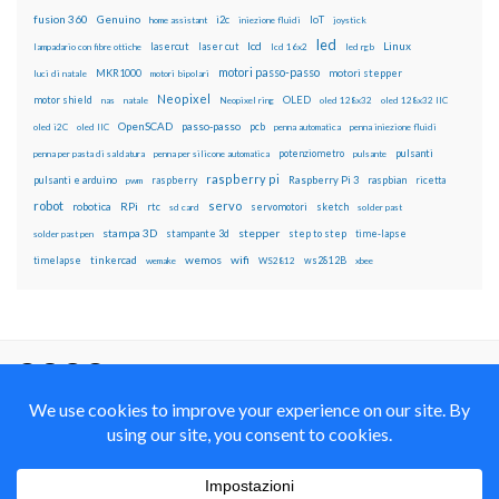
fusion 360
Genuino
i2c
IoT
home assistant
iniezione fluidi
joystick
led
lcd
Linux
lasercut
laser cut
lampadario con fibre ottiche
lcd 16x2
led rgb
motori passo-passo
MKR1000
motori stepper
luci di natale
motori bipolari
Neopixel
motor shield
OLED
nas
natale
Neopixel ring
oled 128x32
oled 128x32 IIC
OpenSCAD
passo-passo
pcb
oled i2C
oled IIC
penna automatica
penna iniezione fluidi
potenziometro
pulsanti
penna per pasta di saldatura
penna per silicone automatica
pulsante
raspberry pi
pulsanti e arduino
raspberry
Raspberry Pi 3
raspbian
pwm
ricetta
robot
servo
RPi
robotica
rtc
servomotori
sketch
sd card
solder past
stampa 3D
stepper
stampante 3d
step to step
solder past pen
time-lapse
wemos
wifi
tinkercad
ws2812B
timelapse
wemake
WS2812
xbee
Il blog mauroalfieri.it ed i suoi contenuti sono distribuiti
con Licenza
Creative Commons Attribution Non commercial Share
Alike 4.0 International