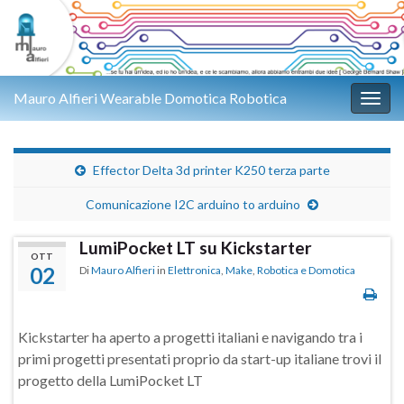
Mauro Alfieri Wearable Domotica Robotica
Attiv
Effector Delta 3d printer K250 terza parte
Comunicazione I2C arduino to arduino
LumiPocket LT su Kickstarter
OTT
02
Di
Mauro Alfieri
in
Elettronica
,
Make
,
Robotica e Domotica
Kickstarter ha aperto a progetti italiani e navigando tra i
primi progetti presentati proprio da start-up italiane trovi il
progetto della LumiPocket LT