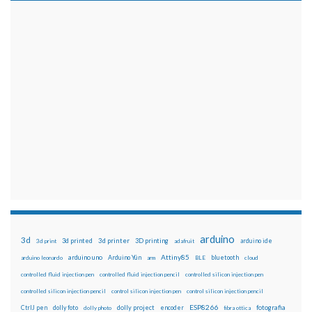
arduino
3d
3d printed
3d printer
3D printing
3d print
adafruit
arduino ide
Attiny85
arduino uno
Arduino Yún
bluetooth
arduino leonardo
arm
BLE
cloud
controlled fluid injection pen
controlled fluid injection pencil
controlled silicon injection pen
controlled silicon injection pencil
control silicon injection pen
control silicon injection pencil
ESP8266
dolly foto
dolly project
encoder
fotografia
CtrlJ pen
dolly photo
fibra ottica