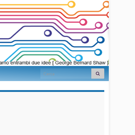
Search for:
займы на
карту срочно