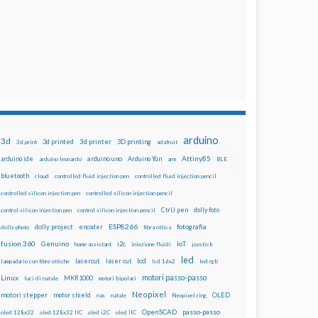
arduino
3d
3d printed
3d printer
3D printing
3d print
adafruit
Attiny85
arduino uno
Arduino Yún
arduino ide
arduino leonardo
arm
BLE
bluetooth
cloud
controlled fluid injection pen
controlled fluid injection pencil
controlled silicon injection pen
controlled silicon injection pencil
dolly foto
control silicon injection pen
control silicon injection pencil
CtrlJ pen
ESP8266
dolly project
encoder
fotografia
dolly photo
fibra ottica
fusion 360
Genuino
i2c
IoT
home assistant
iniezione fluidi
joystick
led
lcd
lasercut
laser cut
lampadario con fibre ottiche
lcd 16x2
led rgb
motori passo-passo
Linux
MKR1000
luci di natale
motori bipolari
Neopixel
motori stepper
motor shield
OLED
nas
natale
Neopixel ring
OpenSCAD
passo-passo
oled 128x32
oled 128x32 IIC
oled i2C
oled IIC