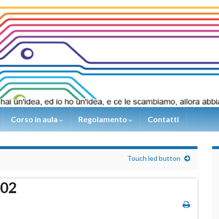
Corso in aula
Regolamento
Contatti
Touch led button
02