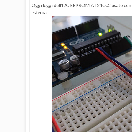
Oggi leggi dell’I2C EEPROM AT24C02 usato con Ar
esterna.