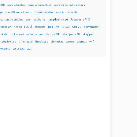
pcb
penna automatica
penna iniezione fluidi
penna per pasta di saldatura
potenziometro
pulsanti
penna per silicone automatica
pulsante
raspberry pi
pulsanti e arduino
raspberry
Raspberry Pi 3
pwm
robot
servo
RPi
raspbian
robotica
rtc
servomotori
ricetta
sd card
stampa 3D
stepper
sketch
stampante 3d
solder past
solder past pen
wemos
wifi
step to step
tinkercad
time-lapse
timelapse
wemake
ws2812B
WS2812
xbee