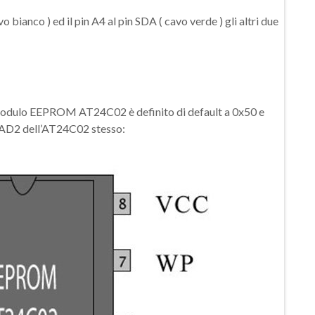
vo bianco ) ed il pin A4 al pin SDA ( cavo verde ) gli altri due
il modulo EEPROM AT24C02 è definito di default a 0x50 e
 AD2 dell’AT24C02 stesso: