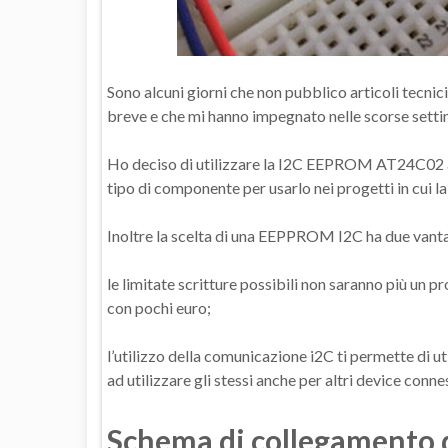
Sono alcuni giorni che non pubblico articoli tecnic
breve e che mi hanno impegnato nelle scorse sett
Ho deciso di utilizzare la I2C EEPROM AT24C02 ac
tipo di componente per usarlo nei progetti in cui 
Inoltre la scelta di una EEPPROM I2C ha due vantag
le limitate scritture possibili non saranno più un
con pochi euro;
l’utilizzo della comunicazione i2C ti permette di u
ad utilizzare gli stessi anche per altri device connes
Schema di collegamento