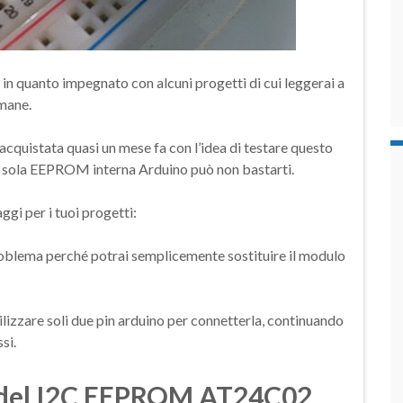
i in quanto impegnato con alcuni progetti di cui leggerai a
imane.
quistata quasi un mese fa con l’idea di testare questo
la sola EEPROM interna Arduino può non bastarti.
gi per i tuoi progetti:
 problema perché potrai semplicemente sostituire il modulo
tilizzare soli due pin arduino per connetterla, continuando
si.
 del I2C EEPROM AT24C02