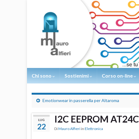
Chi sono
Sostienimi
Corso on-line
Emotionwear in passerella per Altaroma
I2C EEPROM AT24C
LUG
22
Di
Mauro Alfieri
in
Elettronica