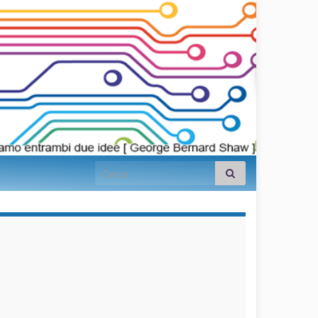
Search for:
займы на
карту срочно