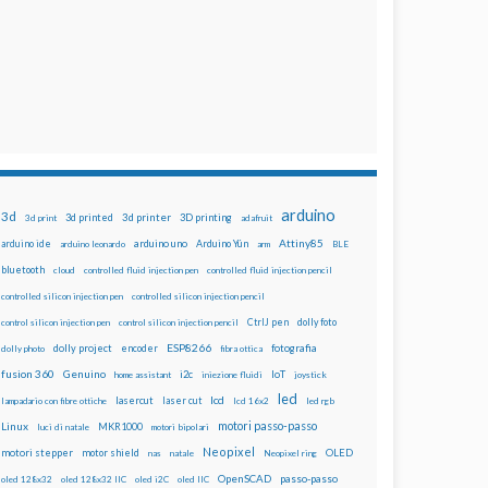
arduino
3d
3d printed
3d printer
3D printing
3d print
adafruit
Attiny85
arduino uno
Arduino Yún
arduino ide
arduino leonardo
arm
BLE
bluetooth
cloud
controlled fluid injection pen
controlled fluid injection pencil
controlled silicon injection pen
controlled silicon injection pencil
dolly foto
control silicon injection pen
control silicon injection pencil
CtrlJ pen
ESP8266
dolly project
encoder
fotografia
dolly photo
fibra ottica
fusion 360
Genuino
i2c
IoT
home assistant
iniezione fluidi
joystick
led
lcd
lasercut
laser cut
lampadario con fibre ottiche
lcd 16x2
led rgb
motori passo-passo
Linux
MKR1000
luci di natale
motori bipolari
Neopixel
motori stepper
motor shield
OLED
nas
natale
Neopixel ring
OpenSCAD
passo-passo
oled 128x32
oled 128x32 IIC
oled i2C
oled IIC