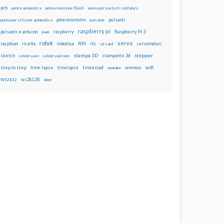
pcb
penna automatica
penna iniezione fluidi
penna per pasta di saldatura
potenziometro
pulsanti
penna per silicone automatica
pulsante
raspberry pi
pulsanti e arduino
raspberry
Raspberry Pi 3
pwm
robot
servo
RPi
raspbian
robotica
rtc
servomotori
ricetta
sd card
stampa 3D
stepper
sketch
stampante 3d
solder past
solder past pen
wemos
wifi
step to step
tinkercad
time-lapse
timelapse
wemake
ws2812B
WS2812
xbee