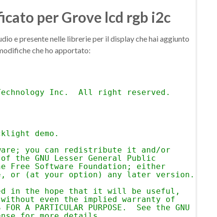
cato per Grove lcd rgb i2c
io e presente nelle librerie per il display che hai aggiunto
 modifiche che ho apportato:
Technology Inc.  All right reserved.
cklight demo.
ware; you can redistribute it and/or
 of the GNU Lesser General Public
he Free Software Foundation; either
e, or (at your option) any later version.
ed in the hope that it will be useful,
 without even the implied warranty of
S FOR A PARTICULAR PURPOSE.  See the GNU
ense for more details.