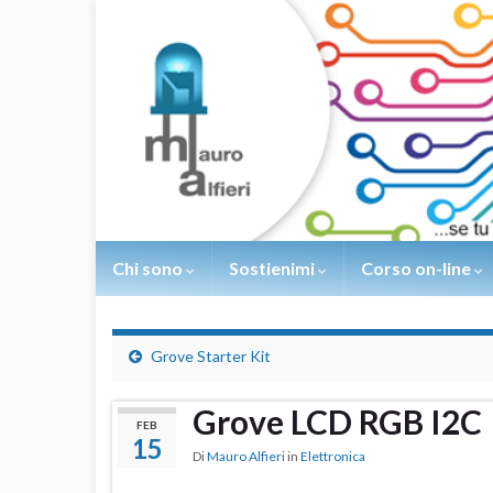
Chi sono
Sostienimi
Corso on-line
Grove Starter Kit
Grove LCD RGB I2C
FEB
15
Di
Mauro Alfieri
in
Elettronica