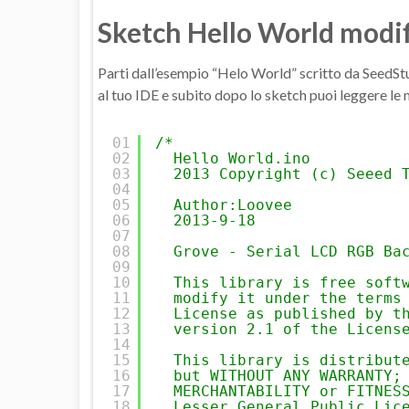
Sketch Hello World modifi
Parti dall’esempio “Helo World” scritto da SeedStud
al tuo IDE e subito dopo lo sketch puoi leggere le
01
/*
02
Hello World.ino
03
2013 Copyright (c) Seeed 
04
05
Author:Loovee
06
2013-9-18
07
08
Grove - Serial LCD RGB Ba
09
10
This library is free soft
11
modify it under the terms
12
License as published by t
13
version 2.1 of the Licens
14
15
This library is distribut
16
but WITHOUT ANY WARRANTY;
17
MERCHANTABILITY or FITNES
18
Lesser General Public Lic