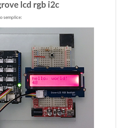
rove lcd rgb i2c
to semplice: