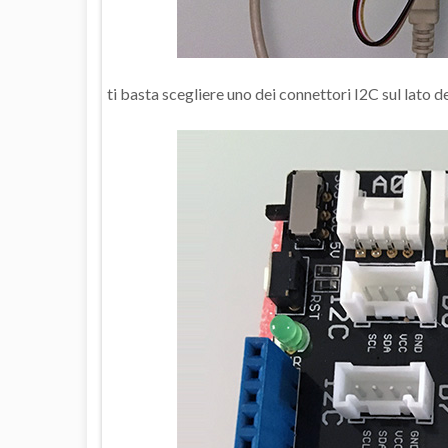
ti basta scegliere uno dei connettori I2C sul lato de