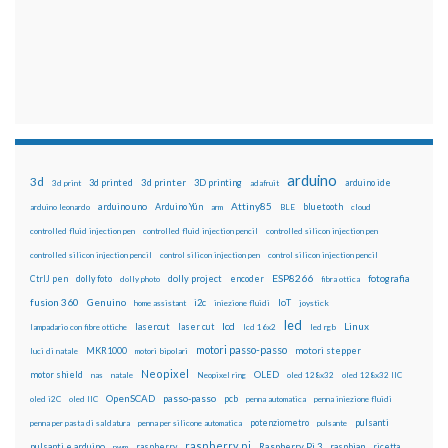
arduino
3d
3d printed
3d printer
3D printing
3d print
adafruit
arduino ide
Attiny85
arduino uno
Arduino Yún
bluetooth
arduino leonardo
arm
BLE
cloud
controlled fluid injection pen
controlled fluid injection pencil
controlled silicon injection pen
controlled silicon injection pencil
control silicon injection pen
control silicon injection pencil
ESP8266
dolly foto
dolly project
encoder
fotografia
CtrlJ pen
dolly photo
fibra ottica
fusion 360
Genuino
i2c
IoT
home assistant
iniezione fluidi
joystick
led
lcd
Linux
lasercut
laser cut
lampadario con fibre ottiche
lcd 16x2
led rgb
motori passo-passo
MKR1000
motori stepper
luci di natale
motori bipolari
Neopixel
motor shield
OLED
nas
natale
Neopixel ring
oled 128x32
oled 128x32 IIC
OpenSCAD
passo-passo
pcb
oled i2C
oled IIC
penna automatica
penna iniezione fluidi
potenziometro
pulsanti
penna per pasta di saldatura
penna per silicone automatica
pulsante
raspberry pi
pulsanti e arduino
raspberry
Raspberry Pi 3
raspbian
pwm
ricetta