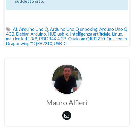
suddetto sito.
AI
,
Arduino Uno Q
,
Arduino Uno Q unboxing
,
Arduno Uno Q
4GB
,
Debian Arduino
,
HUB usb-c
,
Intelligenza artificiale
,
Linux
,
matrice led 13x8
,
PDDR4X 4 GB
,
Qualcom QRB2210
,
Qualcomm
Dragonwing™ QRB2210
,
USB-C
Mauro Alfieri