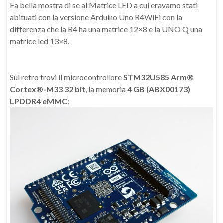
Fa bella mostra di se al Matrice LED a cui eravamo stati
abituati con la versione Arduino Uno R4WiFi con la
differenza che la R4 ha una matrice 12×8 e la UNO Q una
matrice led 13×8.
Sul retro trovi il microcontrollore
STM32U585 Arm®
Cortex®-M33 32 bit
, la memoria
4 GB (ABX00173)
LPDDR4 eMMC
: