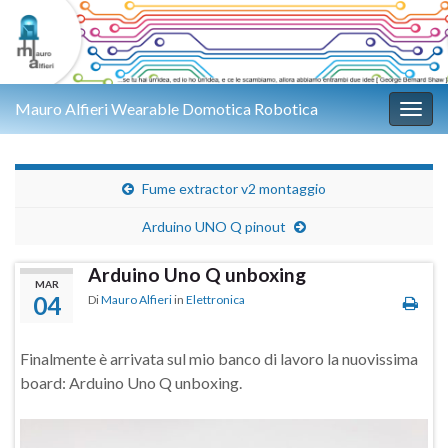
Mauro Alfieri Wearable Domotica Robotica
Attiv
Fume extractor v2 montaggio
Arduino UNO Q pinout
Arduino Uno Q unboxing
MAR
04
Di
Mauro Alfieri
in
Elettronica
Finalmente è arrivata sul mio banco di lavoro la nuovissima
board:
Arduino Uno Q unboxing
.