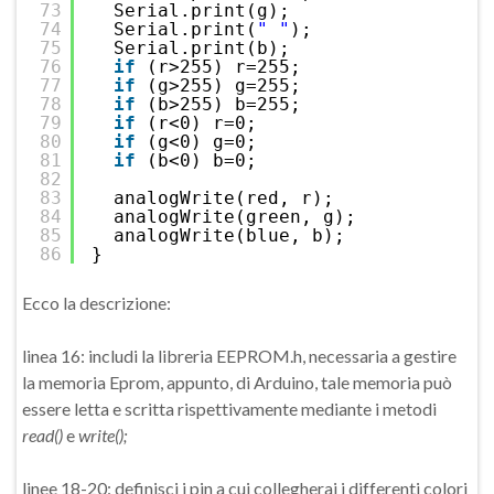
73
Serial.print(g);
74
Serial.print(
" "
);
75
Serial.print(b);
76
if
(r>255) r=255;
77
if
(g>255) g=255;
78
if
(b>255) b=255;
79
if
(r<0) r=0;
80
if
(g<0) g=0;
81
if
(b<0) b=0;
82
83
analogWrite(red, r);
84
analogWrite(green, g);
85
analogWrite(blue, b);
86
}
Ecco la descrizione:
linea 16: includi la libreria EEPROM.h, necessaria a gestire
la memoria Eprom, appunto, di Arduino, tale memoria può
essere letta e scritta rispettivamente mediante i metodi
read()
e
write();
linee 18-20: definisci i pin a cui collegherai i differenti colori