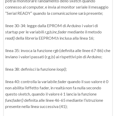
potrai monitorare l’andamento dello sketch quando
connesso al computer, e invia al monitor seriale il mesaggio
“Serial READY” quando la comunicazione sarà presente;
linee 30-34: legge dalla EPROM di Arduino i valori di
startup per le variabili
r,g,b,inc,fader
mediante il metodo
read()
della libreria EEPROM.h inclusa alla linea 16;
linea 35: invoca la funzione
rgb
(definita alle linee 67-86) che
inviano i valori passati (r,g,b) ai rispettivi pin di Arduino;
linea 38: definisci la funzione
loop()
;
linea 40: controlla la variabile
fader
quando il suo valore è 0
non abilita l’effetto fader, in realtà non fa nulla secondo
questo sketch, quando il valore è 1 lancia la funzione
funcfader()
definita alle linee 46-65 mediante l’istruzione
presente nella linea successiva (41);