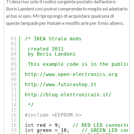
Ti descrivo solo il codice sorgente postato dall’autore:
Boris Landoni così potrai comprenderlo meglio ed adattarlo
al tuo scopo. Mi ripropongo di acquistare qualcuna di
queste lampade per Natale e modificarle per il mio albero.
01
/* IKEA Strala mods
02
03
created 2011
04
by Boris Landoni
05
06
This example code is in the public 
07
08
http://www.open-electronics.org
09
10
http://www.futurashop.it
11
12
http://blog.elettronicain.it/
13
14
*/
15
16
#include <EEPROM.h>
17
18
int
red = 9;    
// RED LED connected
19
int
green = 10;    
// GREEN LED conn