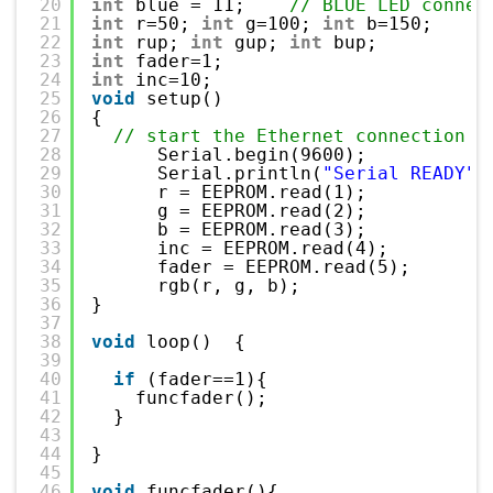
20
int
blue = 11;    
// BLUE LED connec
21
int
r=50; 
int
g=100; 
int
b=150;
22
int
rup; 
int
gup; 
int
bup;
23
int
fader=1;
24
int
inc=10;
25
void
setup()
26
{
27
// start the Ethernet connection a
28
Serial.begin(9600);
29
Serial.println(
"Serial READY"
)
30
r = EEPROM.read(1);
31
g = EEPROM.read(2);
32
b = EEPROM.read(3);
33
inc = EEPROM.read(4);
34
fader = EEPROM.read(5);
35
rgb(r, g, b);
36
}
37
38
void
loop()  {
39
40
if
(fader==1){
41
funcfader();
42
}
43
44
}
45
46
void
funcfader(){