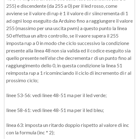
255) e discendente (da 255 a 0) per il led rosso, come
avviene se il valore di rup è 1 il valore di r siincrementa di 1
ad ogni loop eseguito da Arduino fino a raggiungere il valore
255 (massimo per una uscita pwm) a questo punto la linea
50 effettua un altro controllo, se il vaore supera il 255
imposta rup a 0 in modo che ciclo successivo la condizione
presente alla linea 48 non sia valida ed il codice eseguito sia
quello presente nell’
else
che decrementa r di un punto fino al
raggiungimento dello 0, in questa condizione la linea 51
reimposta
rup
a 1 ricominciando il ciclo di incremento di r al
prossimo ciclo;
linee 53-56: vedi linee 48-51 ma per il led verde;
linee 58-61: vedi linee 48-51 ma per il led bleu;
linea 63: imposta un ritardo doppio rispetto al valore di inc
con la formula (inc * 2);