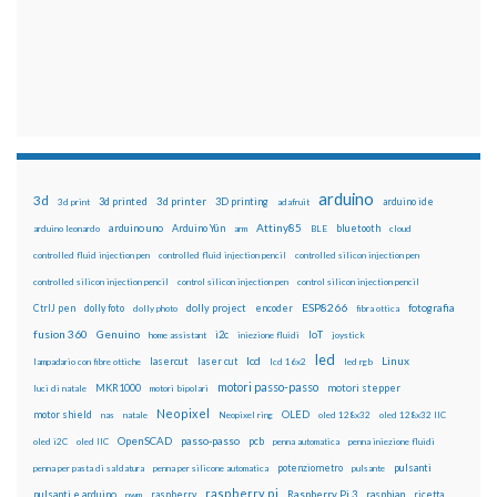
arduino
3d
3d printed
3d printer
3D printing
3d print
adafruit
arduino ide
Attiny85
arduino uno
Arduino Yún
bluetooth
arduino leonardo
arm
BLE
cloud
controlled fluid injection pen
controlled fluid injection pencil
controlled silicon injection pen
controlled silicon injection pencil
control silicon injection pen
control silicon injection pencil
ESP8266
dolly foto
dolly project
encoder
fotografia
CtrlJ pen
dolly photo
fibra ottica
fusion 360
Genuino
i2c
IoT
home assistant
iniezione fluidi
joystick
led
lcd
Linux
lasercut
laser cut
lampadario con fibre ottiche
lcd 16x2
led rgb
motori passo-passo
MKR1000
motori stepper
luci di natale
motori bipolari
Neopixel
motor shield
OLED
nas
natale
Neopixel ring
oled 128x32
oled 128x32 IIC
OpenSCAD
passo-passo
pcb
oled i2C
oled IIC
penna automatica
penna iniezione fluidi
potenziometro
pulsanti
penna per pasta di saldatura
penna per silicone automatica
pulsante
raspberry pi
pulsanti e arduino
raspberry
Raspberry Pi 3
raspbian
pwm
ricetta