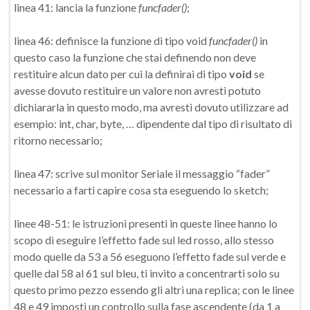
linea 41: lancia la funzione
funcfader()
;
linea 46: definisce la funzione di tipo void
funcfader()
in
questo caso la funzione che stai definendo non deve
restituire alcun dato per cui la definirai di tipo
void
se
avesse dovuto restituire un valore non avresti potuto
dichiararla in questo modo, ma avresti dovuto utilizzare ad
esempio: int, char, byte, … dipendente dal tipo di risultato di
ritorno necessario;
linea 47: scrive sul monitor Seriale il messaggio “fader”
necessario a farti capire cosa sta eseguendo lo sketch;
linee 48-51: le istruzioni presenti in queste linee hanno lo
scopo di eseguire l’effetto fade sul led rosso, allo stesso
modo quelle da 53 a 56 eseguono l’effetto fade sul verde e
quelle dal 58 al 61 sul bleu, ti invito a concentrarti solo su
questo primo pezzo essendo gli altri una replica; con le linee
48 e 49 imposti un controllo sulla fase ascendente (da 1 a