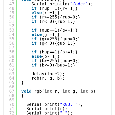
47
Serial.println(
"fader"
);
48
if
(rup==1){r+=1;}
49
else
{r-=1;}
50
if
(r>=255){rup=0;}
51
if
(r<=0){rup=1;}
52
53
if
(gup==1){g+=1;}
54
else
{g-=1;}
55
if
(g>=255){gup=0;}
56
if
(g<=0){gup=1;}
57
58
if
(bup==1){b+=1;}
59
else
{b-=1;}
60
if
(b>=255){bup=0;}
61
if
(b<=0){bup=1;}
62
63
delay(inc*2);
64
rgb(r, g, b);
65
}
66
67
void
rgb(
int
r, 
int
g, 
int
b)
68
{
69
70
Serial.print(
"RGB: "
);
71
Serial.print(r);
72
Serial.print(
" "
);