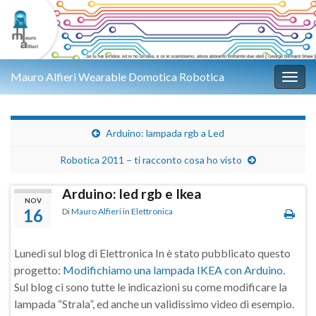
Mauro Alfieri Wearable Domotica Robotica
Attiv
Arduino: lampada rgb a Led
Robotica 2011 – ti racconto cosa ho visto
Arduino: led rgb e Ikea
NOV
16
Di
Mauro Alfieri
in
Elettronica
Lunedì sul blog di Elettronica In è stato pubblicato questo
progetto:
Modifichiamo una lampada IKEA con Arduino
.
Sul blog ci sono tutte le indicazioni su come modificare la
lampada “Strala”, ed anche un validissimo video di esempio.