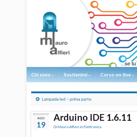
Chi sono
Sostienimi
Corso on-line
Lampada led – prima parte
Arduino IDE 1.6.11
AGO
19
Di
Mauro Alfieri
in
Elettronica