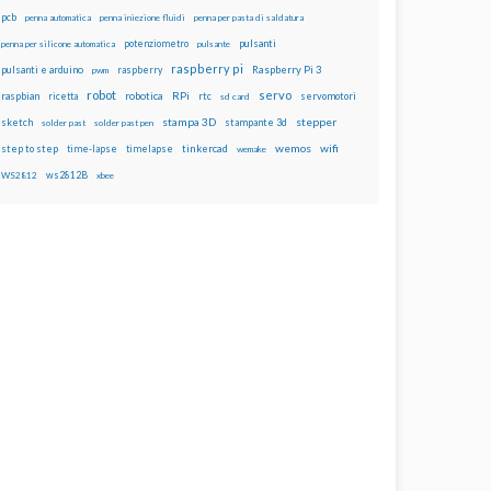
pcb
penna automatica
penna iniezione fluidi
penna per pasta di saldatura
potenziometro
pulsanti
penna per silicone automatica
pulsante
raspberry pi
pulsanti e arduino
raspberry
Raspberry Pi 3
pwm
robot
servo
RPi
raspbian
robotica
rtc
servomotori
ricetta
sd card
stampa 3D
stepper
sketch
stampante 3d
solder past
solder past pen
wemos
wifi
step to step
tinkercad
time-lapse
timelapse
wemake
ws2812B
WS2812
xbee