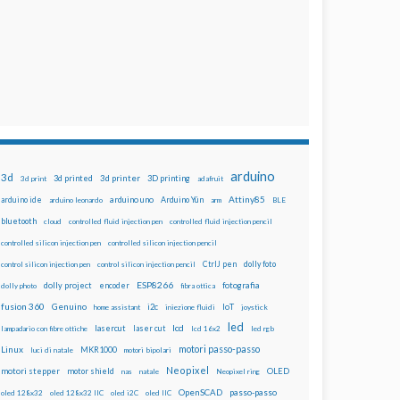
arduino
3d
3d printed
3d printer
3D printing
3d print
adafruit
Attiny85
arduino uno
Arduino Yún
arduino ide
arduino leonardo
arm
BLE
bluetooth
cloud
controlled fluid injection pen
controlled fluid injection pencil
controlled silicon injection pen
controlled silicon injection pencil
dolly foto
control silicon injection pen
control silicon injection pencil
CtrlJ pen
ESP8266
dolly project
encoder
fotografia
dolly photo
fibra ottica
fusion 360
Genuino
i2c
IoT
home assistant
iniezione fluidi
joystick
led
lcd
lasercut
laser cut
lampadario con fibre ottiche
lcd 16x2
led rgb
motori passo-passo
Linux
MKR1000
luci di natale
motori bipolari
Neopixel
motori stepper
motor shield
OLED
nas
natale
Neopixel ring
OpenSCAD
passo-passo
oled 128x32
oled 128x32 IIC
oled i2C
oled IIC