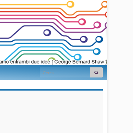
Search for:
займы на
карту срочно