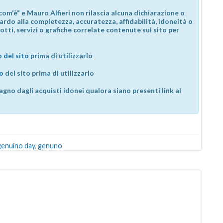
com'è" e Mauro Alfieri non rilascia alcuna dichiarazione o
guardo alla completezza, accuratezza, affidabilità, idoneità o
otti, servizi o grafiche correlate contenute sul sito per
 del sito
prima di utilizzarlo
so
del sito prima di utilizzarlo
agno dagli acquisti idonei qualora siano presenti link al
genuino day
,
genuno