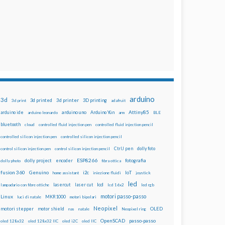
arduino
3d
3d printed
3d printer
3D printing
3d print
adafruit
Attiny85
arduino uno
Arduino Yún
arduino ide
arduino leonardo
arm
BLE
bluetooth
cloud
controlled fluid injection pen
controlled fluid injection pencil
controlled silicon injection pen
controlled silicon injection pencil
dolly foto
control silicon injection pen
control silicon injection pencil
CtrlJ pen
ESP8266
dolly project
encoder
fotografia
dolly photo
fibra ottica
fusion 360
Genuino
i2c
IoT
home assistant
iniezione fluidi
joystick
led
lcd
lasercut
laser cut
lampadario con fibre ottiche
lcd 16x2
led rgb
motori passo-passo
Linux
MKR1000
luci di natale
motori bipolari
Neopixel
motori stepper
motor shield
OLED
nas
natale
Neopixel ring
OpenSCAD
passo-passo
oled 128x32
oled 128x32 IIC
oled i2C
oled IIC