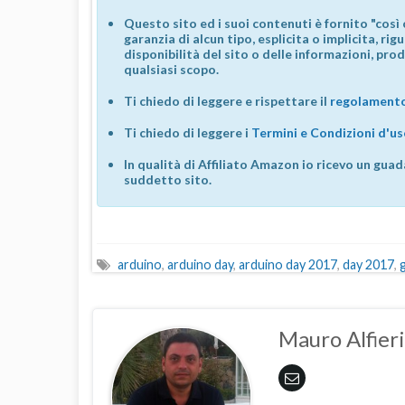
Questo sito ed i suoi contenuti è fornito "così 
garanzia di alcun tipo, esplicita o implicita, ri
disponibilità del sito o delle informazioni, prod
qualsiasi scopo.
Ti chiedo di leggere e rispettare il
regolamento
Ti chiedo di leggere i
Termini e Condizioni d'u
In qualità di Affiliato Amazon io ricevo un guad
suddetto sito.
arduino
,
arduino day
,
arduino day 2017
,
day 2017
,
Mauro Alfieri