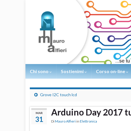
Chi sono
Sostienimi
Corso on-line
Grove I2C touch lcd
Arduino Day 2017 t
MAR
31
Di
Mauro Alfieri
in
Elettronica