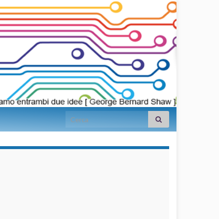
Search for:
займы на
карту срочно