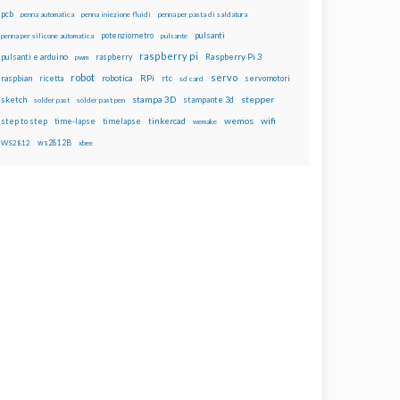
pcb
penna automatica
penna iniezione fluidi
penna per pasta di saldatura
potenziometro
pulsanti
penna per silicone automatica
pulsante
raspberry pi
pulsanti e arduino
raspberry
Raspberry Pi 3
pwm
robot
servo
RPi
raspbian
robotica
rtc
servomotori
ricetta
sd card
stampa 3D
stepper
sketch
stampante 3d
solder past
solder past pen
wemos
wifi
step to step
tinkercad
time-lapse
timelapse
wemake
ws2812B
WS2812
xbee