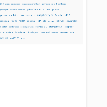
pcb
penna automatica
penna iniezione fluidi
penna per pasta di saldatura
potenziometro
pulsanti
penna per silicone automatica
pulsante
raspberry pi
pulsanti e arduino
raspberry
Raspberry Pi 3
pwm
robot
servo
RPi
raspbian
robotica
rtc
servomotori
ricetta
sd card
stampa 3D
stepper
sketch
stampante 3d
solder past
solder past pen
wemos
wifi
step to step
tinkercad
time-lapse
timelapse
wemake
ws2812B
WS2812
xbee