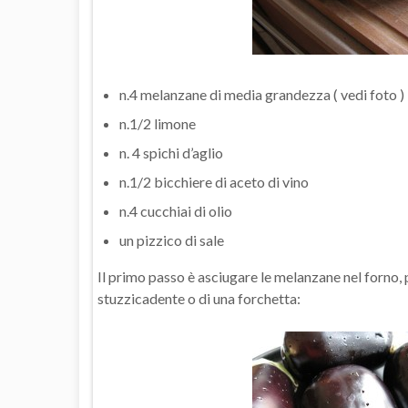
n.4 melanzane di media grandezza ( vedi foto )
n.1/2 limone
n. 4 spichi d’aglio
n.1/2 bicchiere di aceto di vino
n.4 cucchiai di olio
un pizzico di sale
Il primo passo è asciugare le melanzane nel forno, p
stuzzicadente o di una forchetta: