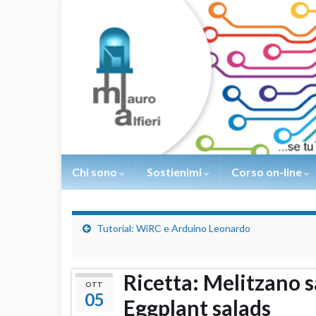
Chi sono
Sostienimi
Corso on-line
Tutorial: WiRC e Arduino Leonardo
Ricetta: Melitzano s
OTT
05
Eggplant salads