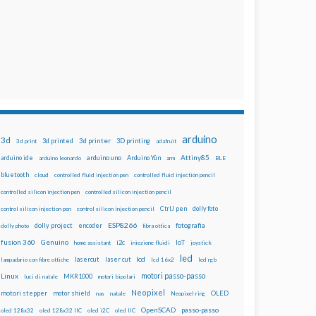
arduino
3d
3d printed
3d printer
3D printing
3d print
adafruit
Attiny85
arduino uno
Arduino Yún
arduino ide
arduino leonardo
arm
BLE
bluetooth
cloud
controlled fluid injection pen
controlled fluid injection pencil
controlled silicon injection pen
controlled silicon injection pencil
dolly foto
control silicon injection pen
control silicon injection pencil
CtrlJ pen
ESP8266
dolly project
encoder
fotografia
dolly photo
fibra ottica
fusion 360
Genuino
i2c
IoT
home assistant
iniezione fluidi
joystick
led
lcd
lasercut
laser cut
lampadario con fibre ottiche
lcd 16x2
led rgb
motori passo-passo
Linux
MKR1000
luci di natale
motori bipolari
Neopixel
motori stepper
motor shield
OLED
nas
natale
Neopixel ring
OpenSCAD
passo-passo
oled 128x32
oled 128x32 IIC
oled i2C
oled IIC