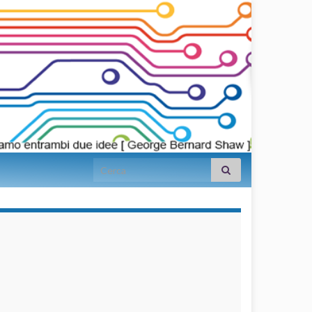
Search for:
займы на
карту срочно