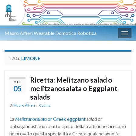
Mauro Alfieri Wearable Domotica Robotica
Attiv
TAG:
LIMONE
Ricetta: Melitzano salad o
OTT
05
melitzanosalata o Eggplant
salads
Di
Mauro Alfieri
in
Cucina
La
Melitzanosalata
or Greek eggplant
salad
or
babaganoush è un piatto tipico della tradizione Greca, io
ho provato questa specialità a Creata qualche anno fa