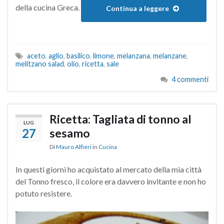
della cucina Greca.
Continua a leggere
aceto
,
aglio
,
basilico
,
limone
,
melanzana
,
melanzane
,
melitzano salad
,
olio
,
ricetta
,
sale
4 commenti
Ricetta: Tagliata di tonno al
LUG
27
sesamo
Di
Mauro Alfieri
in
Cucina
In questi giorni ho acquistato al mercato della mia città
del Tonno fresco, il colore era davvero invitante e non ho
potuto resistere.