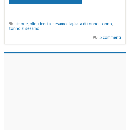
limone
,
olio
,
ricetta
,
sesamo
,
tagliata di tonno
,
tonno
,
tonno al sesamo
5 commenti
займы на карту срочно