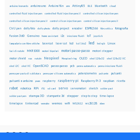
Attiny85
arduino uno
Arduino Yún
bluetooth
arduino leonardo
arm
BLE
cloud
controlled fluid injection pen
controlled fluid injection pencil
controlled silicon injection pen
controlled silicon injection pencil
control silicon injection pen
control silicon injection pencil
ESP8266
dolly foto
dolly project
encoder
fotografia
CtrlJ pen
dolly photo
fibra ottica
fusion 360
Genuino
i2c
IoT
home assistant
iniezione fluidi
joystick
led
lcd
Linux
lasercut
laser cut
lampadario con fibre ottiche
lcd 16x2
led rgb
motori passo-passo
MKR1000
motori stepper
luci di natale
motori bipolari
Neopixel
motor shield
OLED
nas
natale
Neopixel ring
oled 128x32
oled 128x32 IIC
OpenSCAD
passo-passo
pcb
oled i2C
oled IIC
penna automatica
penna iniezione fluidi
potenziometro
pulsanti
penna per pasta di saldatura
penna per silicone automatica
pulsante
raspberry pi
pulsanti e arduino
raspberry
Raspberry Pi 3
raspbian
pwm
ricetta
robot
servo
RPi
robotica
rtc
servomotori
sketch
sd card
solder past
stampa 3D
stepper
stampante 3d
step to step
solder past pen
time-lapse
wemos
wifi
tinkercad
ws2812B
timelapse
wemake
WS2812
xbee
Il blog mauroalfieri.it ed i suoi contenuti sono distribuiti