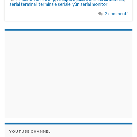
serial terminal
,
terminale seriale
,
yùn serial monitor
2 commenti
займы на карту срочно
YOUTUBE CHANNEL