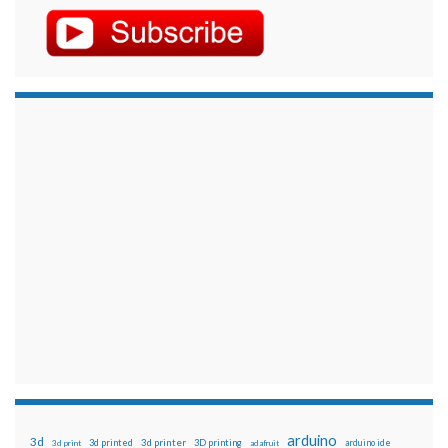
arduino
3d
3d printed
3d printer
3D printing
3d print
adafruit
arduino ide