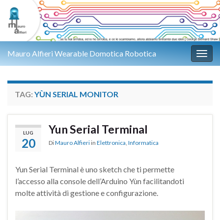
Mauro Alfieri Wearable Domotica Robotica
Attiv
TAG:
YÙN SERIAL MONITOR
Yun Serial Terminal
LUG
20
Di
Mauro Alfieri
in
Elettronica
,
Informatica
Yun Serial Terminal è uno sketch che ti permette
l’accesso alla console dell’Arduino Yùn facilitandoti
molte attività di gestione e configurazione.