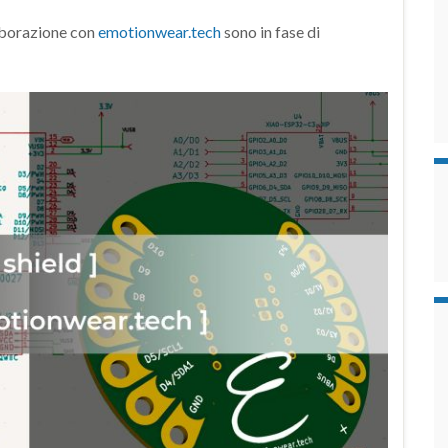
aborazione con
emotionwear.tech
sono in fase di