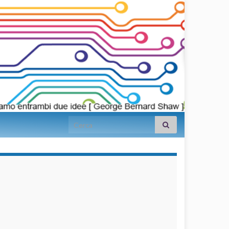
Search for:
займы на
карту срочно