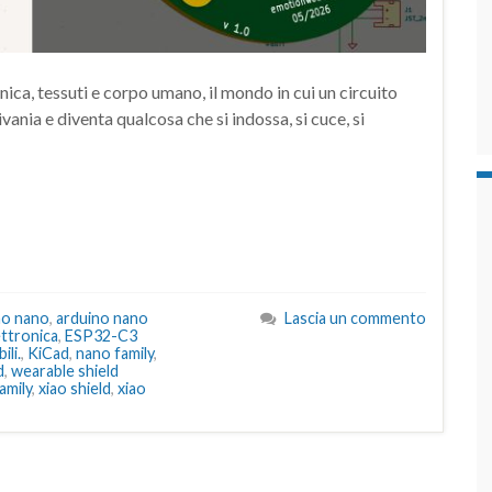
nica, tessuti e corpo umano, il mondo in cui un circuito
ania e diventa qualcosa che si indossa, si cuce, si
no nano
,
arduino nano
Lascia un commento
ettronica
,
ESP32-C3
ili.
,
KiCad
,
nano family
,
d
,
wearable shield
amily
,
xiao shield
,
xiao