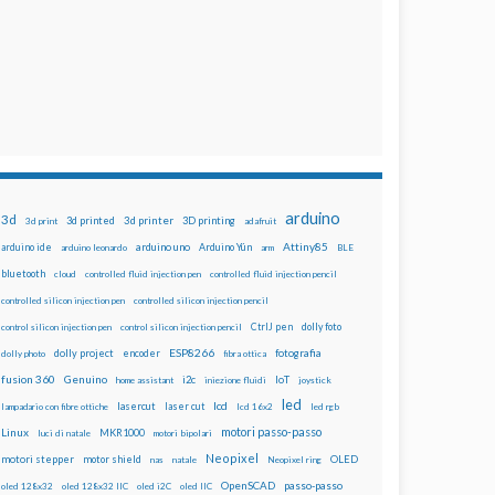
arduino
3d
3d printed
3d printer
3D printing
3d print
adafruit
Attiny85
arduino uno
Arduino Yún
arduino ide
arduino leonardo
arm
BLE
bluetooth
cloud
controlled fluid injection pen
controlled fluid injection pencil
controlled silicon injection pen
controlled silicon injection pencil
dolly foto
control silicon injection pen
control silicon injection pencil
CtrlJ pen
ESP8266
dolly project
encoder
fotografia
dolly photo
fibra ottica
fusion 360
Genuino
i2c
IoT
home assistant
iniezione fluidi
joystick
led
lcd
lasercut
laser cut
lampadario con fibre ottiche
lcd 16x2
led rgb
motori passo-passo
Linux
MKR1000
luci di natale
motori bipolari
Neopixel
motori stepper
motor shield
OLED
nas
natale
Neopixel ring
OpenSCAD
passo-passo
oled 128x32
oled 128x32 IIC
oled i2C
oled IIC