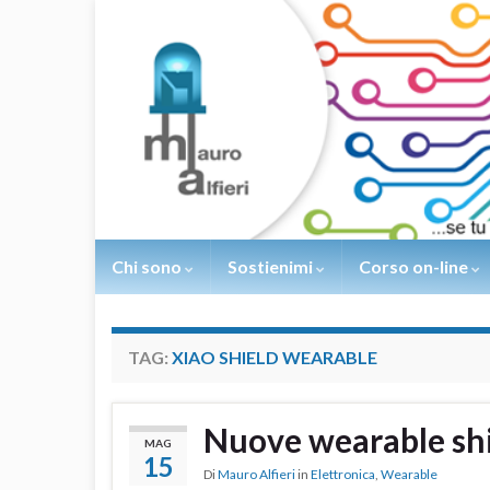
Chi sono
Sostienimi
Corso on-line
TAG:
XIAO SHIELD WEARABLE
Nuove wearable sh
MAG
15
Di
Mauro Alfieri
in
Elettronica
,
Wearable