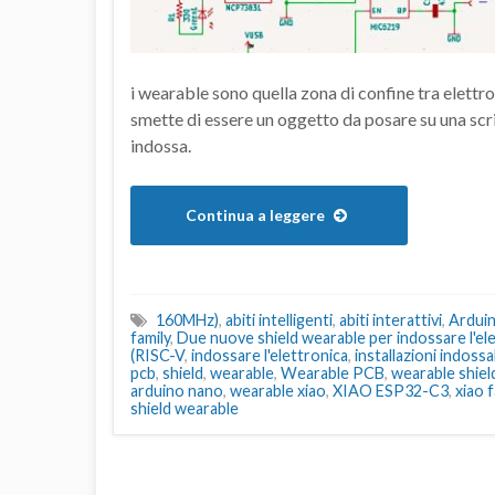
i wearable sono quella zona di confine tra elettro
smette di essere un oggetto da posare su una scriv
indossa.
Continua a leggere
160MHz)
,
abiti intelligenti
,
abiti interattivi
,
Ardui
family
,
Due nuove shield wearable per indossare l'el
(RISC-V
,
indossare l'elettronica
,
installazioni indossab
pcb
,
shield
,
wearable
,
Wearable PCB
,
wearable shiel
arduino nano
,
wearable xiao
,
XIAO ESP32-C3
,
xiao f
shield wearable