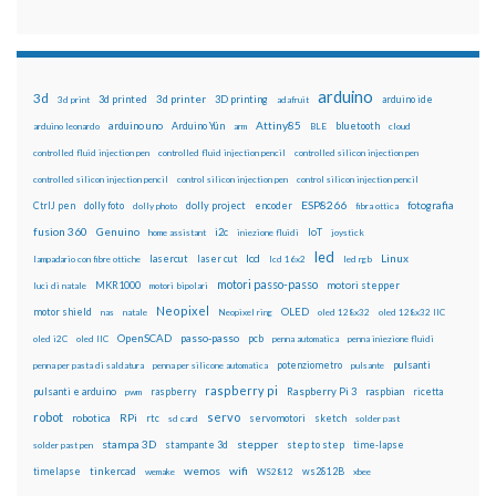
arduino
3d
3d printed
3d printer
3D printing
3d print
adafruit
arduino ide
Attiny85
arduino uno
Arduino Yún
bluetooth
arduino leonardo
arm
BLE
cloud
controlled fluid injection pen
controlled fluid injection pencil
controlled silicon injection pen
controlled silicon injection pencil
control silicon injection pen
control silicon injection pencil
ESP8266
dolly foto
dolly project
encoder
fotografia
CtrlJ pen
dolly photo
fibra ottica
fusion 360
Genuino
i2c
IoT
home assistant
iniezione fluidi
joystick
led
lcd
Linux
lasercut
laser cut
lampadario con fibre ottiche
lcd 16x2
led rgb
motori passo-passo
MKR1000
motori stepper
luci di natale
motori bipolari
Neopixel
motor shield
OLED
nas
natale
Neopixel ring
oled 128x32
oled 128x32 IIC
OpenSCAD
passo-passo
pcb
oled i2C
oled IIC
penna automatica
penna iniezione fluidi
potenziometro
pulsanti
penna per pasta di saldatura
penna per silicone automatica
pulsante
raspberry pi
pulsanti e arduino
raspberry
Raspberry Pi 3
raspbian
pwm
ricetta
robot
servo
RPi
robotica
rtc
servomotori
sketch
sd card
solder past
stampa 3D
stepper
stampante 3d
step to step
solder past pen
time-lapse
wemos
wifi
tinkercad
ws2812B
timelapse
wemake
WS2812
xbee