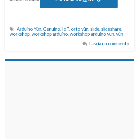
Arduino Yún
,
Genuino
,
IoT
,
orto yùn
,
slide
,
slideshare
,
workshop
,
workshop arduino
,
workshop arduino yun
,
yùn
Lascia un commento
займы на карту срочно