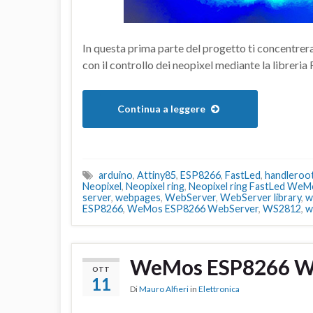
In questa prima parte del progetto ti concentre
con il controllo dei neopixel mediante la libreria 
Continua a leggere
arduino
,
Attiny85
,
ESP8266
,
FastLed
,
handleroo
Neopixel
,
Neopixel ring
,
Neopixel ring FastLed WeM
server
,
webpages
,
WebServer
,
WebServer library
,
w
ESP8266
,
WeMos ESP8266 WebServer
,
WS2812
,
w
WeMos ESP8266 W
OTT
11
Di
Mauro Alfieri
in
Elettronica