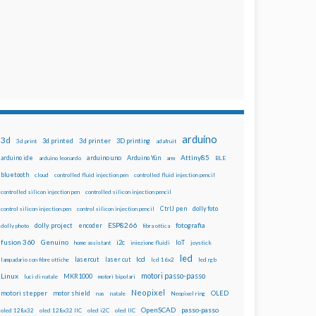
arduino
3d
3d printed
3d printer
3D printing
3d print
adafruit
Attiny85
arduino uno
Arduino Yún
arduino ide
arduino leonardo
arm
BLE
bluetooth
cloud
controlled fluid injection pen
controlled fluid injection pencil
controlled silicon injection pen
controlled silicon injection pencil
dolly foto
control silicon injection pen
control silicon injection pencil
CtrlJ pen
ESP8266
dolly project
encoder
fotografia
dolly photo
fibra ottica
fusion 360
Genuino
i2c
IoT
home assistant
iniezione fluidi
joystick
led
lcd
lasercut
laser cut
lampadario con fibre ottiche
lcd 16x2
led rgb
motori passo-passo
Linux
MKR1000
luci di natale
motori bipolari
Neopixel
motori stepper
motor shield
OLED
nas
natale
Neopixel ring
OpenSCAD
passo-passo
oled 128x32
oled 128x32 IIC
oled i2C
oled IIC