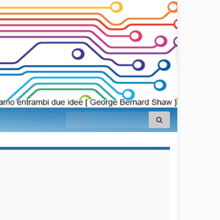
Search for:
займы на
карту срочно