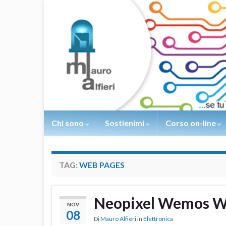
Chi sono
Sostienimi
Corso on-line
TAG:
WEB PAGES
Neopixel Wemos W
NOV
08
Di
Mauro Alfieri
in
Elettronica