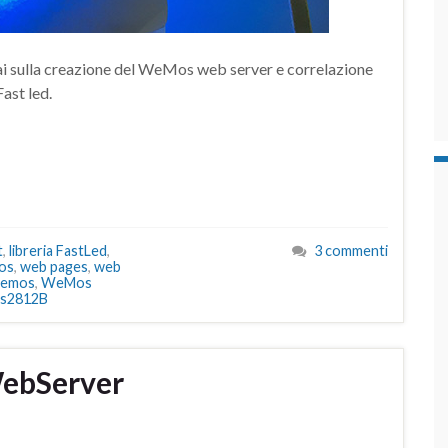
rai sulla creazione del WeMos web server e correlazione
Fast led.
t
,
libreria FastLed
,
3 commenti
os
,
web pages
,
web
emos
,
WeMos
s2812B
ebServer