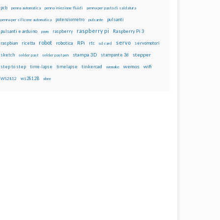
pcb
penna automatica
penna iniezione fluidi
penna per pasta di saldatura
potenziometro
pulsanti
penna per silicone automatica
pulsante
raspberry pi
pulsanti e arduino
raspberry
Raspberry Pi 3
pwm
robot
servo
RPi
raspbian
robotica
rtc
servomotori
ricetta
sd card
stampa 3D
stepper
sketch
stampante 3d
solder past
solder past pen
wemos
wifi
step to step
tinkercad
time-lapse
timelapse
wemake
ws2812B
WS2812
xbee