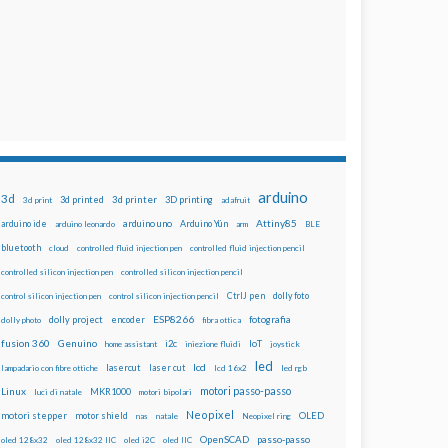
arduino
3d
3d printed
3d printer
3D printing
3d print
adafruit
Attiny85
arduino uno
Arduino Yún
arduino ide
arduino leonardo
arm
BLE
bluetooth
cloud
controlled fluid injection pen
controlled fluid injection pencil
controlled silicon injection pen
controlled silicon injection pencil
dolly foto
control silicon injection pen
control silicon injection pencil
CtrlJ pen
ESP8266
dolly project
encoder
fotografia
dolly photo
fibra ottica
fusion 360
Genuino
i2c
IoT
home assistant
iniezione fluidi
joystick
led
lcd
lasercut
laser cut
lampadario con fibre ottiche
lcd 16x2
led rgb
motori passo-passo
Linux
MKR1000
luci di natale
motori bipolari
Neopixel
motori stepper
motor shield
OLED
nas
natale
Neopixel ring
OpenSCAD
passo-passo
oled 128x32
oled 128x32 IIC
oled i2C
oled IIC