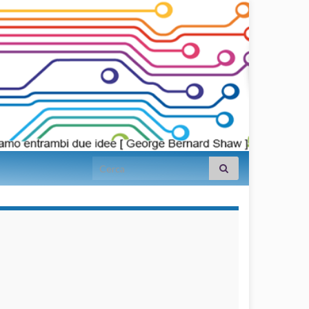
Search for:
займы на
карту срочно