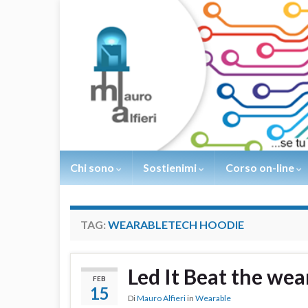
Chi sono
Sostienimi
Corso on-line
TAG:
WEARABLETECH HOODIE
Led It Beat the we
FEB
15
Di
Mauro Alfieri
in
Wearable