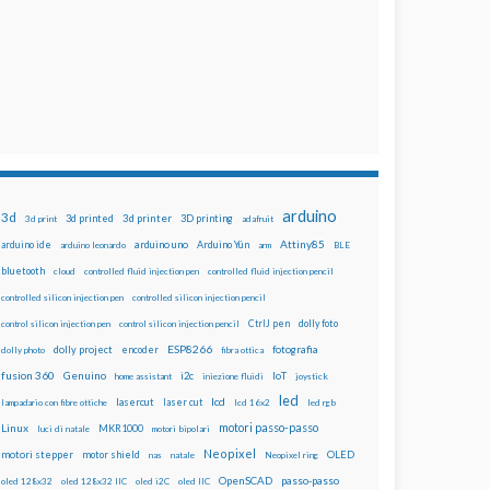
arduino
3d
3d printed
3d printer
3D printing
3d print
adafruit
Attiny85
arduino uno
Arduino Yún
arduino ide
arduino leonardo
arm
BLE
bluetooth
cloud
controlled fluid injection pen
controlled fluid injection pencil
controlled silicon injection pen
controlled silicon injection pencil
dolly foto
control silicon injection pen
control silicon injection pencil
CtrlJ pen
ESP8266
dolly project
encoder
fotografia
dolly photo
fibra ottica
fusion 360
Genuino
i2c
IoT
home assistant
iniezione fluidi
joystick
led
lcd
lasercut
laser cut
lampadario con fibre ottiche
lcd 16x2
led rgb
motori passo-passo
Linux
MKR1000
luci di natale
motori bipolari
Neopixel
motori stepper
motor shield
OLED
nas
natale
Neopixel ring
OpenSCAD
passo-passo
oled 128x32
oled 128x32 IIC
oled i2C
oled IIC