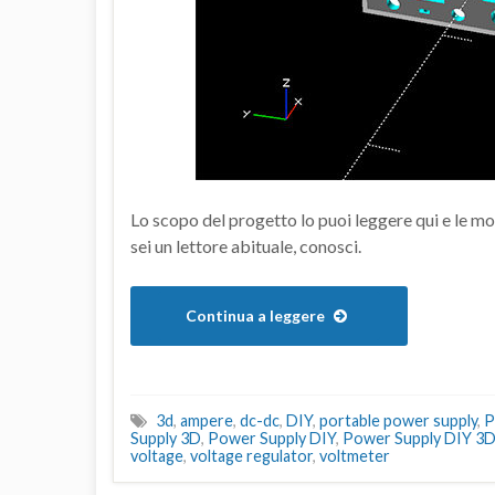
Lo scopo del progetto lo puoi leggere qui e le mo
sei un lettore abituale, conosci.
Continua a leggere
3d
,
ampere
,
dc-dc
,
DIY
,
portable power supply
,
P
Supply 3D
,
Power Supply DIY
,
Power Supply DIY 3
voltage
,
voltage regulator
,
voltmeter