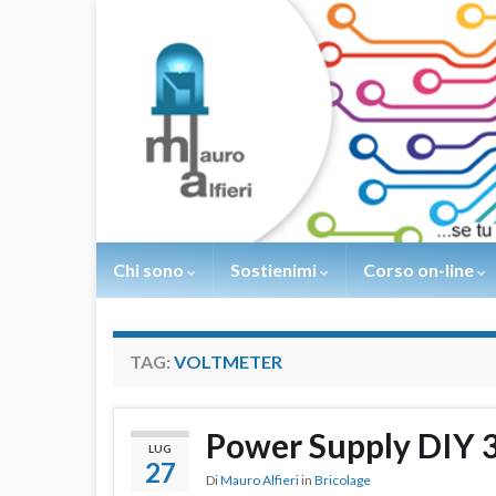
Chi sono
Sostienimi
Corso on-line
TAG:
VOLTMETER
Power Supply DIY 
LUG
27
Di
Mauro Alfieri
in
Bricolage