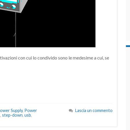
tivazioni con cui lo condivido sono le medesime a cui, se
ower Supply
,
Power
Lascia un commento
D
,
step-down
,
usb
,