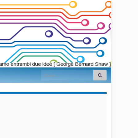
Search for:
займы на
карту срочно