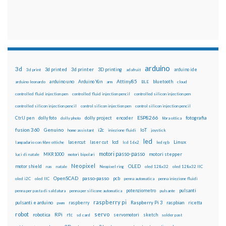
arduino
3d
3d printed
3d printer
3D printing
3d print
adafruit
arduino ide
Attiny85
arduino uno
Arduino Yún
bluetooth
arduino leonardo
arm
BLE
cloud
controlled fluid injection pen
controlled fluid injection pencil
controlled silicon injection pen
controlled silicon injection pencil
control silicon injection pen
control silicon injection pencil
ESP8266
dolly foto
dolly project
encoder
fotografia
CtrlJ pen
dolly photo
fibra ottica
fusion 360
Genuino
i2c
IoT
home assistant
iniezione fluidi
joystick
led
lcd
Linux
lasercut
laser cut
lampadario con fibre ottiche
lcd 16x2
led rgb
motori passo-passo
MKR1000
motori stepper
luci di natale
motori bipolari
Neopixel
motor shield
OLED
nas
natale
Neopixel ring
oled 128x32
oled 128x32 IIC
OpenSCAD
passo-passo
pcb
oled i2C
oled IIC
penna automatica
penna iniezione fluidi
potenziometro
pulsanti
penna per pasta di saldatura
penna per silicone automatica
pulsante
raspberry pi
pulsanti e arduino
raspberry
Raspberry Pi 3
raspbian
pwm
ricetta
robot
servo
RPi
robotica
rtc
servomotori
sketch
sd card
solder past