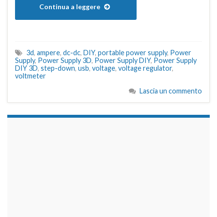
Continua a leggere
3d
,
ampere
,
dc-dc
,
DIY
,
portable power supply
,
Power
Supply
,
Power Supply 3D
,
Power Supply DIY
,
Power Supply
DIY 3D
,
step-down
,
usb
,
voltage
,
voltage regulator
,
voltmeter
Lascia un commento
займы на карту срочно