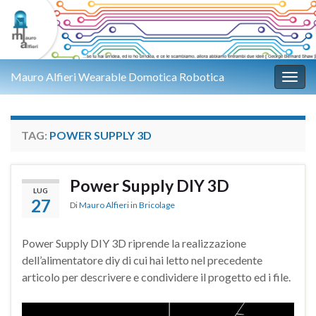
Mauro Alfieri Wearable Domotica Robotica
Attiv
TAG:
POWER SUPPLY 3D
Power Supply DIY 3D
LUG
27
Di
Mauro Alfieri
in
Bricolage
Power Supply DIY 3D riprende la realizzazione
dell’alimentatore diy di cui hai letto nel precedente
articolo per descrivere e condividere il progetto ed i file.