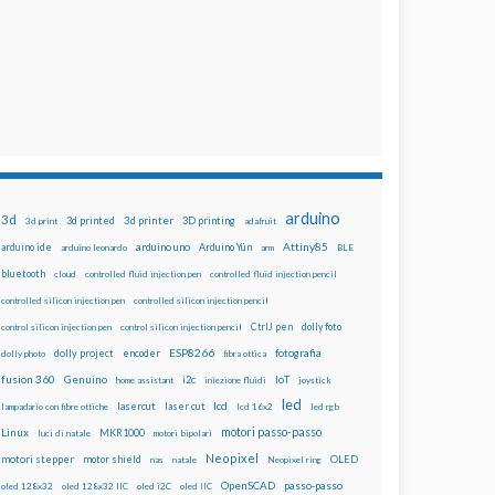
arduino
3d
3d printed
3d printer
3D printing
3d print
adafruit
Attiny85
arduino uno
Arduino Yún
arduino ide
arduino leonardo
arm
BLE
bluetooth
cloud
controlled fluid injection pen
controlled fluid injection pencil
controlled silicon injection pen
controlled silicon injection pencil
dolly foto
control silicon injection pen
control silicon injection pencil
CtrlJ pen
ESP8266
dolly project
encoder
fotografia
dolly photo
fibra ottica
fusion 360
Genuino
i2c
IoT
home assistant
iniezione fluidi
joystick
led
lcd
lasercut
laser cut
lampadario con fibre ottiche
lcd 16x2
led rgb
motori passo-passo
Linux
MKR1000
luci di natale
motori bipolari
Neopixel
motori stepper
motor shield
OLED
nas
natale
Neopixel ring
OpenSCAD
passo-passo
oled 128x32
oled 128x32 IIC
oled i2C
oled IIC