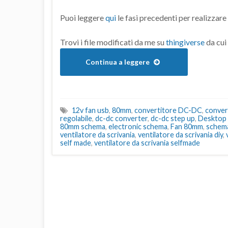
Puoi leggere
qui
le fasi precedenti per realizzare 
Trovi i file modificati da me su
thingiverse
da cui 
Continua a leggere
12v fan usb
,
80mm
,
convertitore DC-DC
,
conver
regolabile
,
dc-dc converter
,
dc-dc step up
,
Desktop
80mm schema
,
electronic schema
,
Fan 80mm
,
schem
ventilatore da scrivania
,
ventilatore da scrivania diy
,
self made
,
ventilatore da scrivania selfmade