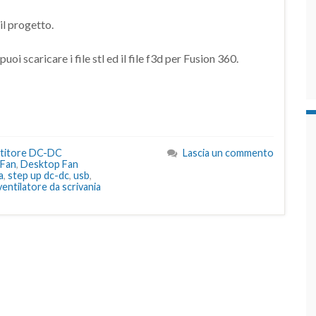
il progetto.
puoi scaricare i file stl ed il file f3d per Fusion 360.
titore DC-DC
Lascia un commento
 Fan
,
Desktop Fan
a
,
step up dc-dc
,
usb
,
ventilatore da scrivania