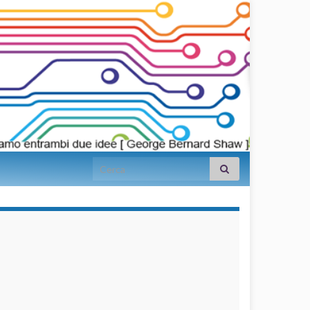
Search for:
займы на
карту срочно