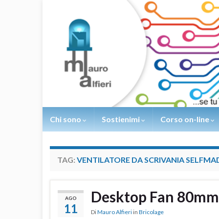
Chi sono
Sostienimi
Corso on-line
TAG:
VENTILATORE DA SCRIVANIA SELFMA
Desktop Fan 80mm
AGO
11
Di
Mauro Alfieri
in
Bricolage