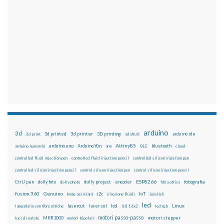
arduino
3d
3d printed
3d printer
3D printing
3d print
adafruit
arduino ide
Attiny85
arduino uno
Arduino Yún
bluetooth
arduino leonardo
arm
BLE
cloud
controlled fluid injection pen
controlled fluid injection pencil
controlled silicon injection pen
controlled silicon injection pencil
control silicon injection pen
control silicon injection pencil
ESP8266
dolly foto
dolly project
encoder
fotografia
CtrlJ pen
dolly photo
fibra ottica
fusion 360
Genuino
i2c
IoT
home assistant
iniezione fluidi
joystick
led
lcd
Linux
lasercut
laser cut
lampadario con fibre ottiche
lcd 16x2
led rgb
motori passo-passo
MKR1000
motori stepper
luci di natale
motori bipolari