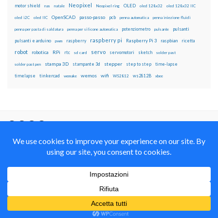
Neopixel
motor shield
OLED
nas
natale
Neopixel ring
oled 128x32
oled 128x32 IIC
OpenSCAD
passo-passo
pcb
oled i2C
oled IIC
penna automatica
penna iniezione fluidi
potenziometro
pulsanti
penna per pasta di saldatura
penna per silicone automatica
pulsante
raspberry pi
pulsanti e arduino
raspberry
Raspberry Pi 3
raspbian
pwm
ricetta
robot
servo
RPi
robotica
rtc
servomotori
sketch
sd card
solder past
stampa 3D
stepper
stampante 3d
step to step
solder past pen
time-lapse
wemos
wifi
tinkercad
ws2812B
timelapse
wemake
WS2812
xbee
Il blog mauroalfieri.it ed i suoi contenuti sono distribuiti
con Licenza
Creative Commons Attribution Non commercial Share
Alike 4.0 International
© 2012-2018 Mauro Alfieri Elettronica Domotica Robotica Arduino Corsi
Formazione Maker
Realizzato con il
da
Graphene Themes
.