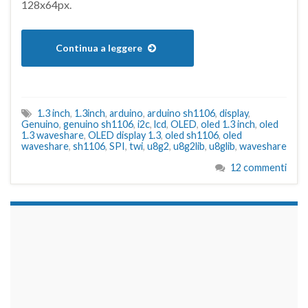
128x64px.
Continua a leggere
1.3 inch
,
1.3inch
,
arduino
,
arduino sh1106
,
display
,
Genuino
,
genuino sh1106
,
i2c
,
lcd
,
OLED
,
oled 1.3 inch
,
oled
1.3 waveshare
,
OLED display 1.3
,
oled sh1106
,
oled
waveshare
,
sh1106
,
SPI
,
twi
,
u8g2
,
u8g2lib
,
u8glib
,
waveshare
12 commenti
займы на карту срочно