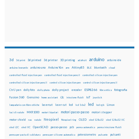
arduino
3d
3d printed
3d printer
3D printing
3d print
adafruit
arduino ide
Attiny85
arduino uno
Arduino Yún
bluetooth
arduino leonardo
arm
BLE
cloud
controlled fluid injection pen
controlled fluid injection pencil
controlled silicon injection pen
controlled silicon injection pencil
control silicon injection pen
control silicon injection pencil
ESP8266
dolly foto
dolly project
encoder
fotografia
CtrlJ pen
dolly photo
fibra ottica
fusion 360
Genuino
i2c
IoT
home assistant
iniezione fluidi
joystick
led
lcd
Linux
lasercut
laser cut
lampadario con fibre ottiche
lcd 16x2
led rgb
motori passo-passo
MKR1000
motori stepper
luci di natale
motori bipolari
Neopixel
motor shield
OLED
nas
natale
Neopixel ring
oled 128x32
oled 128x32 IIC
OpenSCAD
passo-passo
pcb
oled i2C
oled IIC
penna automatica
penna iniezione fluidi
potenziometro
pulsanti
penna per pasta di saldatura
penna per silicone automatica
pulsante