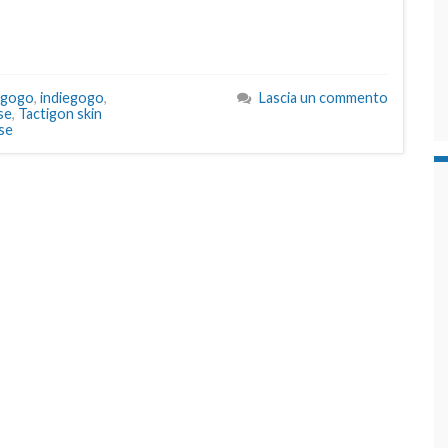
egogo
,
indiegogo
,
Lascia un commento
se
,
Tactigon skin
se