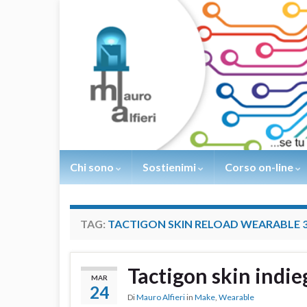
Chi sono
Sostienimi
Corso on-line
TAG:
TACTIGON SKIN RELOAD WEARABLE 
Tactigon skin indi
MAR
24
Di
Mauro Alfieri
in
Make
,
Wearable