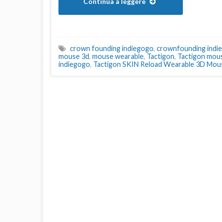
Continua a leggere
crown founding indiegogo
,
crownfounding indi
mouse 3d
,
mouse wearable
,
Tactigon
,
Tactigon mou
indiegogo
,
Tactigon SKIN Reload Wearable 3D Mou