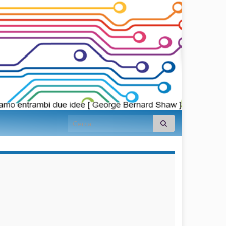
Search for:
займы на
карту срочно