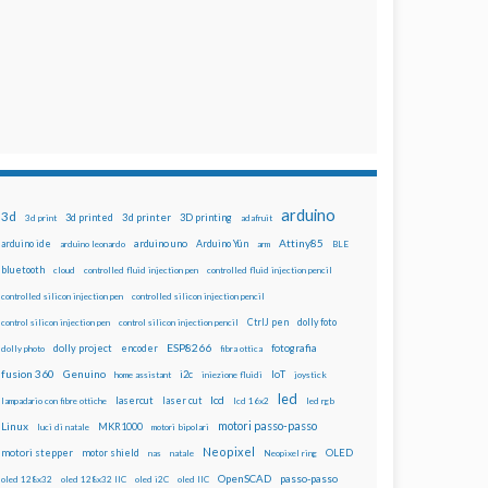
arduino
3d
3d printed
3d printer
3D printing
3d print
adafruit
Attiny85
arduino uno
Arduino Yún
arduino ide
arduino leonardo
arm
BLE
bluetooth
cloud
controlled fluid injection pen
controlled fluid injection pencil
controlled silicon injection pen
controlled silicon injection pencil
dolly foto
control silicon injection pen
control silicon injection pencil
CtrlJ pen
ESP8266
dolly project
encoder
fotografia
dolly photo
fibra ottica
fusion 360
Genuino
i2c
IoT
home assistant
iniezione fluidi
joystick
led
lcd
lasercut
laser cut
lampadario con fibre ottiche
lcd 16x2
led rgb
motori passo-passo
Linux
MKR1000
luci di natale
motori bipolari
Neopixel
motori stepper
motor shield
OLED
nas
natale
Neopixel ring
OpenSCAD
passo-passo
oled 128x32
oled 128x32 IIC
oled i2C
oled IIC