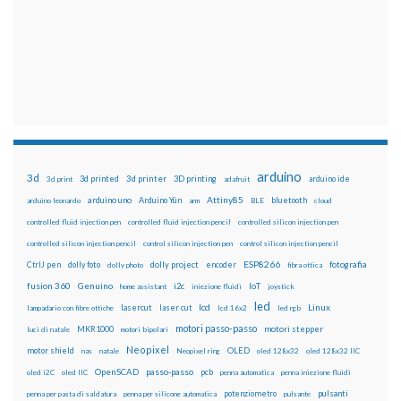
arduino
3d
3d printed
3d printer
3D printing
3d print
adafruit
arduino ide
Attiny85
arduino uno
Arduino Yún
bluetooth
arduino leonardo
arm
BLE
cloud
controlled fluid injection pen
controlled fluid injection pencil
controlled silicon injection pen
controlled silicon injection pencil
control silicon injection pen
control silicon injection pencil
ESP8266
dolly foto
dolly project
encoder
fotografia
CtrlJ pen
dolly photo
fibra ottica
fusion 360
Genuino
i2c
IoT
home assistant
iniezione fluidi
joystick
led
lcd
Linux
lasercut
laser cut
lampadario con fibre ottiche
lcd 16x2
led rgb
motori passo-passo
MKR1000
motori stepper
luci di natale
motori bipolari
Neopixel
motor shield
OLED
nas
natale
Neopixel ring
oled 128x32
oled 128x32 IIC
OpenSCAD
passo-passo
pcb
oled i2C
oled IIC
penna automatica
penna iniezione fluidi
potenziometro
pulsanti
penna per pasta di saldatura
penna per silicone automatica
pulsante