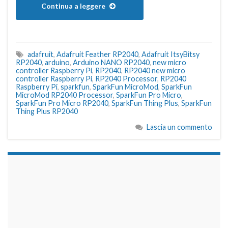
Continua a leggere
adafruit
,
Adafruit Feather RP2040
,
Adafruit ItsyBitsy
RP2040
,
arduino
,
Arduino NANO RP2040
,
new micro
controller Raspberry Pi
,
RP2040
,
RP2040 new micro
controller Raspberry Pi
,
RP2040 Processor
,
RP2040
Raspberry Pi
,
sparkfun
,
SparkFun MicroMod
,
SparkFun
MicroMod RP2040 Processor
,
SparkFun Pro Micro
,
SparkFun Pro Micro RP2040
,
SparkFun Thing Plus
,
SparkFun
Thing Plus RP2040
Lascia un commento
займы на карту срочно