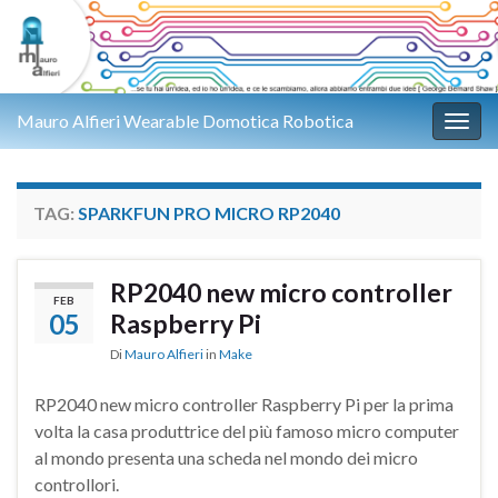
Mauro Alfieri Wearable Domotica Robotica
Attiv
TAG:
SPARKFUN PRO MICRO RP2040
RP2040 new micro controller
FEB
05
Raspberry Pi
Di
Mauro Alfieri
in
Make
RP2040 new micro controller Raspberry Pi per la prima
volta la casa produttrice del più famoso micro computer
al mondo presenta una scheda nel mondo dei micro
controllori.