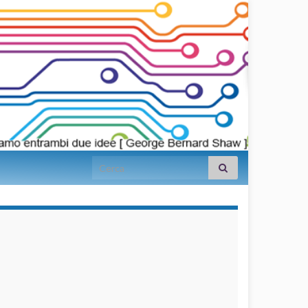
Search for:
займы на
карту срочно