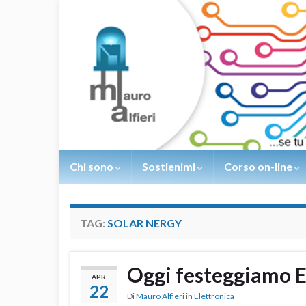
Chi sono
Sostienimi
Corso on-line
TAG:
SOLAR NERGY
Oggi festeggiamo E
APR
22
Di
Mauro Alfieri
in
Elettronica