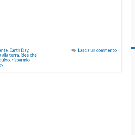
ente
,
Earth Day
,
Lascia un commento
 alla terra
,
idee che
duino
,
risparmio
gy