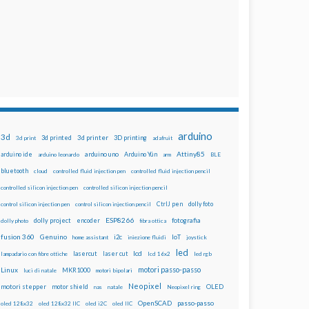
arduino
3d
3d printed
3d printer
3D printing
3d print
adafruit
Attiny85
arduino uno
Arduino Yún
arduino ide
arduino leonardo
arm
BLE
bluetooth
cloud
controlled fluid injection pen
controlled fluid injection pencil
controlled silicon injection pen
controlled silicon injection pencil
dolly foto
control silicon injection pen
control silicon injection pencil
CtrlJ pen
ESP8266
dolly project
encoder
fotografia
dolly photo
fibra ottica
fusion 360
Genuino
i2c
IoT
home assistant
iniezione fluidi
joystick
led
lcd
lasercut
laser cut
lampadario con fibre ottiche
lcd 16x2
led rgb
motori passo-passo
Linux
MKR1000
luci di natale
motori bipolari
Neopixel
motori stepper
motor shield
OLED
nas
natale
Neopixel ring
OpenSCAD
passo-passo
oled 128x32
oled 128x32 IIC
oled i2C
oled IIC