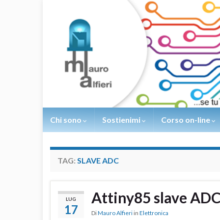
Chi sono
Sostienimi
Corso on-line
TAG:
SLAVE ADC
Attiny85 slave ADC
LUG
17
Di
Mauro Alfieri
in
Elettronica