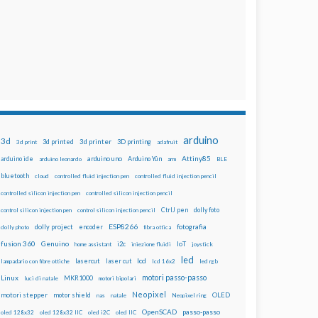
arduino
3d
3d printed
3d printer
3D printing
3d print
adafruit
Attiny85
arduino uno
Arduino Yún
arduino ide
arduino leonardo
arm
BLE
bluetooth
cloud
controlled fluid injection pen
controlled fluid injection pencil
controlled silicon injection pen
controlled silicon injection pencil
dolly foto
control silicon injection pen
control silicon injection pencil
CtrlJ pen
ESP8266
dolly project
encoder
fotografia
dolly photo
fibra ottica
fusion 360
Genuino
i2c
IoT
home assistant
iniezione fluidi
joystick
led
lcd
lasercut
laser cut
lampadario con fibre ottiche
lcd 16x2
led rgb
motori passo-passo
Linux
MKR1000
luci di natale
motori bipolari
Neopixel
motori stepper
motor shield
OLED
nas
natale
Neopixel ring
OpenSCAD
passo-passo
oled 128x32
oled 128x32 IIC
oled i2C
oled IIC