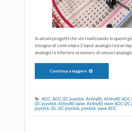
In alcuni progetti che sto realizzando in questi gi
bisogno di controllare 2 input analogici ed un inpu
analogici è inferiore al numero di sensori analogic
Continua a leggere
ADC
,
ADC i2C joystick
,
Attiny85
,
Attiny85 ADC i
i2C joystick
,
Attiny85 slave
,
Attiny85 slave ADC i2C 
joystick
,
i2c
,
i2C joystick
,
joystick
,
slave ADC