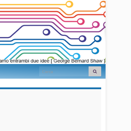
Search for:
займы на
карту срочно