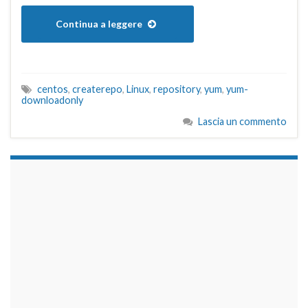
Continua a leggere
centos
,
createrepo
,
Linux
,
repository
,
yum
,
yum-
downloadonly
Lascia un commento
займы на карту срочно