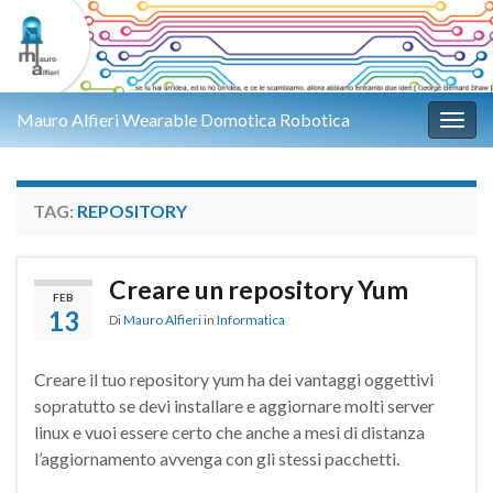
Mauro Alfieri Wearable Domotica Robotica
Attiv
TAG:
REPOSITORY
Creare un repository Yum
FEB
13
Di
Mauro Alfieri
in
Informatica
Creare il tuo repository yum ha dei vantaggi oggettivi
sopratutto se devi installare e aggiornare molti server
linux e vuoi essere certo che anche a mesi di distanza
l’aggiornamento avvenga con gli stessi pacchetti.