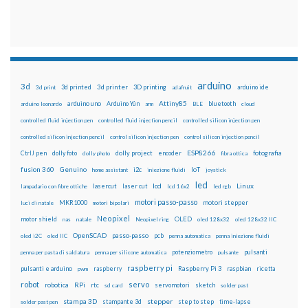
arduino
3d
3d printed
3d printer
3D printing
3d print
adafruit
arduino ide
Attiny85
arduino uno
Arduino Yún
bluetooth
arduino leonardo
arm
BLE
cloud
controlled fluid injection pen
controlled fluid injection pencil
controlled silicon injection pen
controlled silicon injection pencil
control silicon injection pen
control silicon injection pencil
ESP8266
dolly foto
dolly project
encoder
fotografia
CtrlJ pen
dolly photo
fibra ottica
fusion 360
Genuino
i2c
IoT
home assistant
iniezione fluidi
joystick
led
lcd
Linux
lasercut
laser cut
lampadario con fibre ottiche
lcd 16x2
led rgb
motori passo-passo
MKR1000
motori stepper
luci di natale
motori bipolari
Neopixel
motor shield
OLED
nas
natale
Neopixel ring
oled 128x32
oled 128x32 IIC
OpenSCAD
passo-passo
pcb
oled i2C
oled IIC
penna automatica
penna iniezione fluidi
potenziometro
pulsanti
penna per pasta di saldatura
penna per silicone automatica
pulsante
raspberry pi
pulsanti e arduino
raspberry
Raspberry Pi 3
raspbian
pwm
ricetta
robot
servo
RPi
robotica
rtc
servomotori
sketch
sd card
solder past
stampa 3D
stepper
stampante 3d
step to step
solder past pen
time-lapse