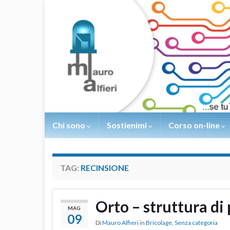
Chi sono
Sostienimi
Corso on-line
TAG:
RECINSIONE
Orto – struttura di
MAG
09
Di
Mauro Alfieri
in
Bricolage
,
Senza categoria