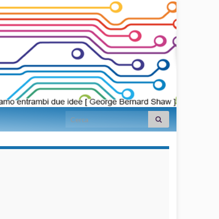
Search for:
займы на
карту срочно