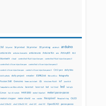
arduino
3d
3d printed
3d printer
3D printing
3d print
adafruit
Attiny85
arduino uno
Arduino Yún
arduino ide
arduino leonardo
arm
BLE
bluetooth
cloud
controlled fluid injection pen
controlled fluid injection pencil
controlled silicon injection pen
controlled silicon injection pencil
dolly foto
control silicon injection pen
control silicon injection pencil
CtrlJ pen
ESP8266
dolly project
encoder
fotografia
dolly photo
fibra ottica
fusion 360
Genuino
i2c
IoT
home assistant
iniezione fluidi
joystick
led
lcd
lasercut
laser cut
lampadario con fibre ottiche
lcd 16x2
led rgb
motori passo-passo
Linux
MKR1000
luci di natale
motori bipolari
Neopixel
motori stepper
motor shield
OLED
nas
natale
Neopixel ring
OpenSCAD
passo-passo
oled 128x32
oled 128x32 IIC
oled i2C
oled IIC