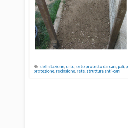
delimitazione
,
orto
,
orto protetto dai cani
,
pali
,
p
protezione
,
recinsione
,
rete
,
struttura anti-cani