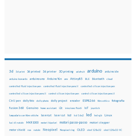
arduino
3d
3d printed
3d printer
3D printing
3d print
adafruit
arduino ide
Attiny85
arduino uno
Arduino Yún
bluetooth
arduino leonardo
arm
BLE
cloud
controlled fluid injection pen
controlled fluid injection pencil
controlled silicon injection pen
controlled silicon injection pencil
control silicon injection pen
control silicon injection pencil
ESP8266
dolly foto
dolly project
encoder
fotografia
CtrlJ pen
dolly photo
fibra ottica
fusion 360
Genuino
i2c
IoT
home assistant
iniezione fluidi
joystick
led
lcd
Linux
lasercut
laser cut
lampadario con fibre ottiche
lcd 16x2
led rgb
motori passo-passo
MKR1000
motori stepper
luci di natale
motori bipolari
Neopixel
motor shield
OLED
nas
natale
Neopixel ring
oled 128x32
oled 128x32 IIC