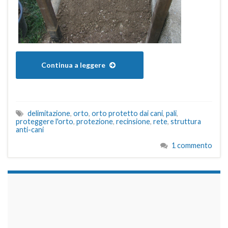
Continua a leggere
delimitazione
,
orto
,
orto protetto dai cani
,
pali
,
proteggere l'orto
,
protezione
,
recinsione
,
rete
,
struttura
anti-cani
1 commento
займы на карту срочно