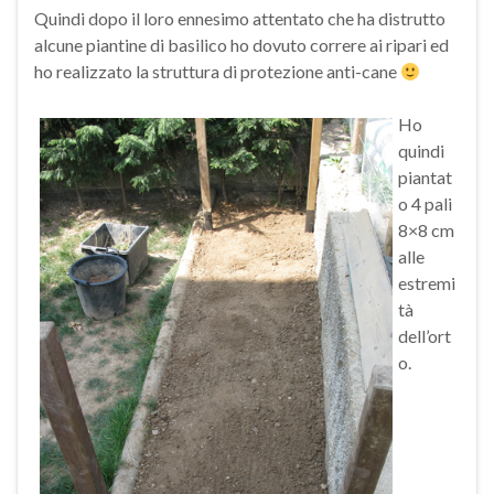
Quindi dopo il loro ennesimo attentato che ha distrutto
alcune piantine di basilico ho dovuto correre ai ripari ed
ho realizzato la struttura di protezione anti-cane
Ho
quindi
piantat
o 4 pali
8×8 cm
alle
estremi
tà
dell’ort
o.