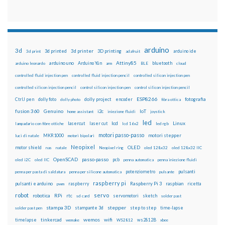
arduino
3d
3d printed
3d printer
3D printing
3d print
adafruit
arduino ide
Attiny85
arduino uno
Arduino Yún
bluetooth
arduino leonardo
arm
BLE
cloud
controlled fluid injection pen
controlled fluid injection pencil
controlled silicon injection pen
controlled silicon injection pencil
control silicon injection pen
control silicon injection pencil
ESP8266
dolly foto
dolly project
encoder
fotografia
CtrlJ pen
dolly photo
fibra ottica
fusion 360
Genuino
i2c
IoT
home assistant
iniezione fluidi
joystick
led
lcd
Linux
lasercut
laser cut
lampadario con fibre ottiche
lcd 16x2
led rgb
motori passo-passo
MKR1000
motori stepper
luci di natale
motori bipolari
Neopixel
motor shield
OLED
nas
natale
Neopixel ring
oled 128x32
oled 128x32 IIC
OpenSCAD
passo-passo
pcb
oled i2C
oled IIC
penna automatica
penna iniezione fluidi
potenziometro
pulsanti
penna per pasta di saldatura
penna per silicone automatica
pulsante
raspberry pi
pulsanti e arduino
raspberry
Raspberry Pi 3
raspbian
pwm
ricetta
robot
servo
RPi
robotica
rtc
servomotori
sketch
sd card
solder past
stampa 3D
stepper
stampante 3d
step to step
solder past pen
time-lapse
wemos
wifi
tinkercad
ws2812B
timelapse
wemake
WS2812
xbee