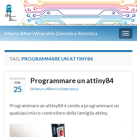
Mauro Alfieri Wearable Domotica Robotica
Attiv
TAG:
PROGRAMMARE UN ATTINY84
Programmare un attiny84
FEB
25
Di
Mauro Alfieri
in
Elettronica
Programmare un attiny84 è simile a programmare un
qualsiasi micro controllore della famiglia attiny.