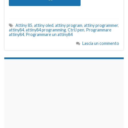
Attiny 85
,
attiny oled
,
attiny program
,
attiny programmer
,
attiny84
,
attiny84 programming
,
CtrlJ pen
,
Programmare
attiny84
,
Programmare un attiny84
Lascia un commento
займы на карту срочно