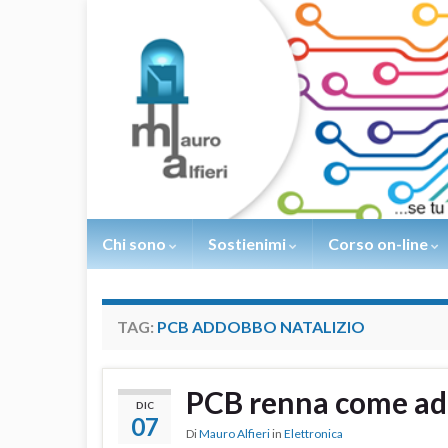
Chi sono
Sostienimi
Corso on-line
TAG:
PCB ADDOBBO NATALIZIO
PCB renna come ad
DIC
07
Di
Mauro Alfieri
in
Elettronica