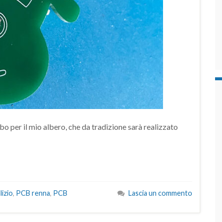
o per il mio albero, che da tradizione sarà realizzato
izio
,
PCB renna
,
PCB
Lascia un commento