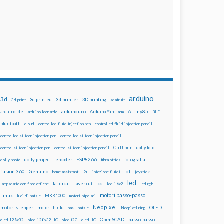
arduino
3d
3d printed
3d printer
3D printing
3d print
adafruit
Attiny85
arduino uno
Arduino Yún
arduino ide
arduino leonardo
arm
BLE
bluetooth
cloud
controlled fluid injection pen
controlled fluid injection pencil
controlled silicon injection pen
controlled silicon injection pencil
dolly foto
control silicon injection pen
control silicon injection pencil
CtrlJ pen
ESP8266
dolly project
encoder
fotografia
dolly photo
fibra ottica
fusion 360
Genuino
i2c
IoT
home assistant
iniezione fluidi
joystick
led
lcd
lasercut
laser cut
lampadario con fibre ottiche
lcd 16x2
led rgb
motori passo-passo
Linux
MKR1000
luci di natale
motori bipolari
Neopixel
motori stepper
motor shield
OLED
nas
natale
Neopixel ring
OpenSCAD
passo-passo
oled 128x32
oled 128x32 IIC
oled i2C
oled IIC