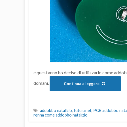
e quest’anno ho deciso di utilizzarlo come addobb
domani.
Continua a leggere
addobbo natalizio
,
futuranet
,
PCB addobbo natal
renna come addobbo natalizio