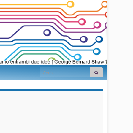
Search for:
займы на
карту срочно